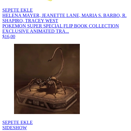
SEPETE EKLE
HELENA MAYER, JEANETTE LANE, MARIA S. BARBO, R.
SHAPIRO, TRACEY WEST
POKEMON SUPER SPECIAL FLIP BOOK COLLECTION
EXCLUSIVE ANIMATED TRA...
$16,00
SEPETE EKLE
SIDESHOW