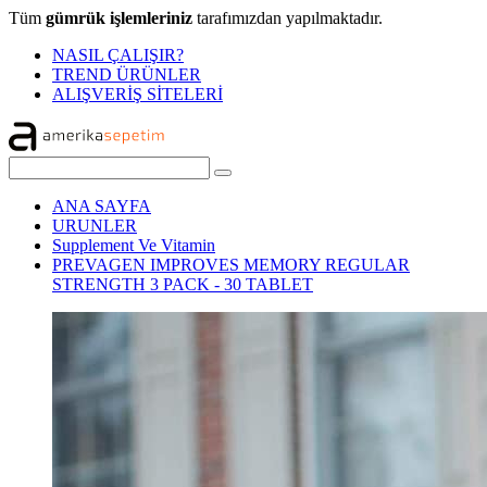
Tüm
gümrük işlemleriniz
tarafımızdan yapılmaktadır.
NASIL ÇALIŞIR?
TREND ÜRÜNLER
ALIŞVERİŞ SİTELERİ
ANA SAYFA
URUNLER
Supplement Ve Vitamin
PREVAGEN IMPROVES MEMORY REGULAR
STRENGTH 3 PACK - 30 TABLET