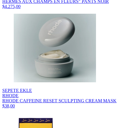
HERMES AUX CHAMPS EN FLEURS" PANTS NOIR
$4.275,00
SEPETE EKLE
RHODE
RHODE CAFFEINE RESET SCULPTING CREAM MASK
$38,00