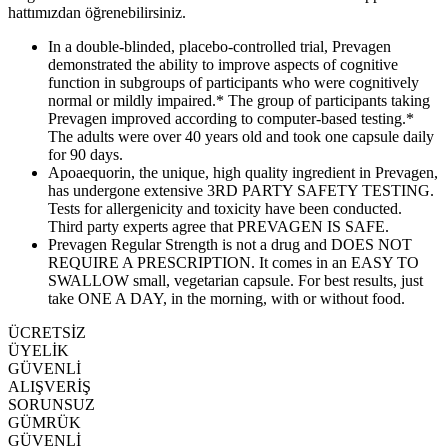
hattımızdan öğrenebilirsiniz.
In a double-blinded, placebo-controlled trial, Prevagen
demonstrated the ability to improve aspects of cognitive
function in subgroups of participants who were cognitively
normal or mildly impaired.* The group of participants taking
Prevagen improved according to computer-based testing.*
The adults were over 40 years old and took one capsule daily
for 90 days.
Apoaequorin, the unique, high quality ingredient in Prevagen,
has undergone extensive 3RD PARTY SAFETY TESTING.
Tests for allergenicity and toxicity have been conducted.
Third party experts agree that PREVAGEN IS SAFE.
Prevagen Regular Strength is not a drug and DOES NOT
REQUIRE A PRESCRIPTION. It comes in an EASY TO
SWALLOW small, vegetarian capsule. For best results, just
take ONE A DAY, in the morning, with or without food.
ÜCRETSİZ
ÜYELİK
GÜVENLİ
ALIŞVERİŞ
SORUNSUZ
GÜMRÜK
GÜVENLİ