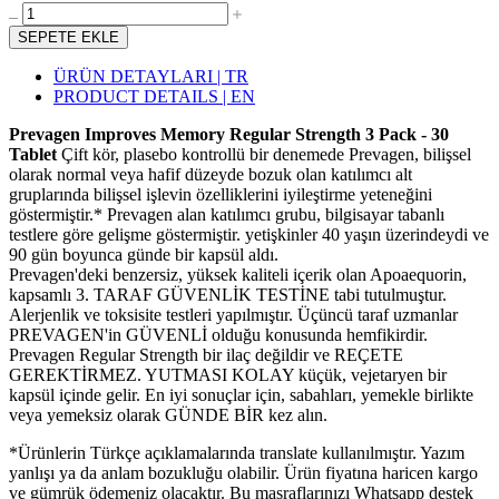
SEPETE EKLE
ÜRÜN DETAYLARI | TR
PRODUCT DETAILS | EN
Prevagen Improves Memory Regular Strength 3 Pack - 30
Tablet
Çift kör, plasebo kontrollü bir denemede Prevagen, bilişsel
olarak normal veya hafif düzeyde bozuk olan katılımcı alt
gruplarında bilişsel işlevin özelliklerini iyileştirme yeteneğini
göstermiştir.* Prevagen alan katılımcı grubu, bilgisayar tabanlı
testlere göre gelişme göstermiştir. yetişkinler 40 yaşın üzerindeydi ve
90 gün boyunca günde bir kapsül aldı.
Prevagen'deki benzersiz, yüksek kaliteli içerik olan Apoaequorin,
kapsamlı 3. TARAF GÜVENLİK TESTİNE tabi tutulmuştur.
Alerjenlik ve toksisite testleri yapılmıştır. Üçüncü taraf uzmanlar
PREVAGEN'in GÜVENLİ olduğu konusunda hemfikirdir.
Prevagen Regular Strength bir ilaç değildir ve REÇETE
GEREKTİRMEZ. YUTMASI KOLAY küçük, vejetaryen bir
kapsül içinde gelir. En iyi sonuçlar için, sabahları, yemekle birlikte
veya yemeksiz olarak GÜNDE BİR kez alın.
*Ürünlerin Türkçe açıklamalarında translate kullanılmıştır. Yazım
yanlışı ya da anlam bozukluğu olabilir. Ürün fiyatına haricen kargo
ve gümrük ödemeniz olacaktır. Bu masraflarınızı Whatsapp destek