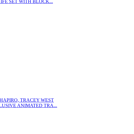
FE SET WITH BLOCK...
SHAPIRO, TRACEY WEST
USIVE ANIMATED TRA...