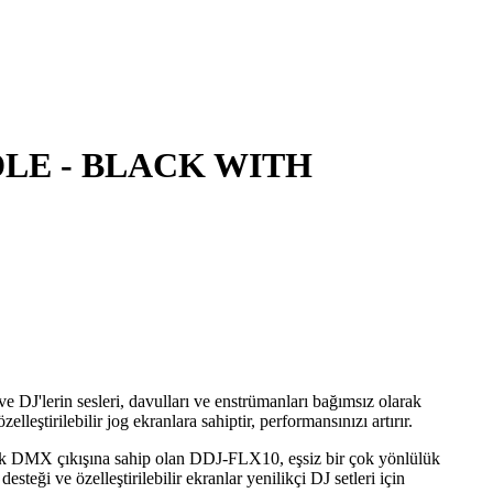
LE - BLACK WITH
 ve DJ'lerin sesleri, davulları ve enstrümanları bağımsız olarak
leştirilebilir jog ekranlara sahiptir, performansınızı artırır.
rleşik DMX çıkışına sahip olan DDJ-FLX10, eşsiz bir çok yönlülük
steği ve özelleştirilebilir ekranlar yenilikçi DJ setleri için