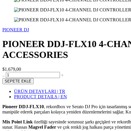
PIONEER DJ
PIONEER DDJ-FLX10 4-CH
ACCESSORIES
$1.679,00
SEPETE EKLE
ÜRÜN DETAYLARI | TR
PRODUCT DETAILS | EN
Pioneer DDJ-FLX10
, rekordbox ve Serato DJ Pro için tasarlanmış son
manipüle ederek parçaları kolayca yeniden düzenlemelerini sağlar. Kontrol
Mix Point Link
özelliği sayesinde sorunsuz şarkı geçişleri ve rekord
sunar. Hassas
Magvel Fader
ve çok renkli jog halkası parça yönetimini