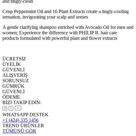
and tingly-clean
Crisp Peppermint Oil and 16 Plant Extracts create a tingly-cooling
sensation, invigorating your scalp and senses
A gentle clarifying shampoo enriched with Avocado Oil for men and
women; Experience the difference with PHILIP B. hair care
products formulated with powerful plant and flower extracts
ÜCRETSİZ
ÜYELİK
GÜVENLİ
ALIŞVERİŞ
SORUNSUZ
GÜMRÜK
GÜVENLİ
ÖDEME
BİZİ TAKİP EDİN:
WHATSAPP DESTEK
+1 (424) 335 1456
TREND ÜRÜNLER
TÜMÜNÜ GÖR