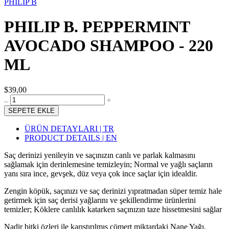
PHILIP B
PHILIP B. PEPPERMINT
AVOCADO SHAMPOO - 220
ML
$39,00
SEPETE EKLE
ÜRÜN DETAYLARI | TR
PRODUCT DETAILS | EN
Saç derinizi yenileyin ve saçınızın canlı ve parlak kalmasını
sağlamak için derinlemesine temizleyin; Normal ve yağlı saçların
yanı sıra ince, gevşek, düz veya çok ince saçlar için idealdir.
Zengin köpük, saçınızı ve saç derinizi yıpratmadan süper temiz hale
getirmek için saç derisi yağlarını ve şekillendirme ürünlerini
temizler; Köklere canlılık katarken saçınızın taze hissetmesini sağlar
Nadir bitki özleri ile karıştırılmış cömert miktardaki Nane Yağı,