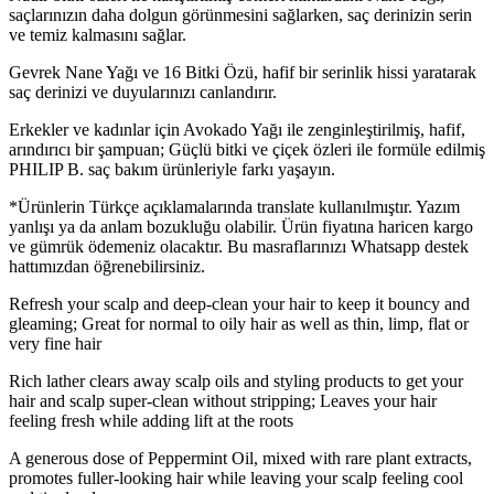
saçlarınızın daha dolgun görünmesini sağlarken, saç derinizin serin
ve temiz kalmasını sağlar.
Gevrek Nane Yağı ve 16 Bitki Özü, hafif bir serinlik hissi yaratarak
saç derinizi ve duyularınızı canlandırır.
Erkekler ve kadınlar için Avokado Yağı ile zenginleştirilmiş, hafif,
arındırıcı bir şampuan; Güçlü bitki ve çiçek özleri ile formüle edilmiş
PHILIP B. saç bakım ürünleriyle farkı yaşayın.
*Ürünlerin Türkçe açıklamalarında translate kullanılmıştır. Yazım
yanlışı ya da anlam bozukluğu olabilir. Ürün fiyatına haricen kargo
ve gümrük ödemeniz olacaktır. Bu masraflarınızı Whatsapp destek
hattımızdan öğrenebilirsiniz.
Refresh your scalp and deep-clean your hair to keep it bouncy and
gleaming; Great for normal to oily hair as well as thin, limp, flat or
very fine hair
Rich lather clears away scalp oils and styling products to get your
hair and scalp super-clean without stripping; Leaves your hair
feeling fresh while adding lift at the roots
A generous dose of Peppermint Oil, mixed with rare plant extracts,
promotes fuller-looking hair while leaving your scalp feeling cool