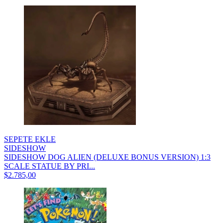
SEPETE EKLE
SIDESHOW
SIDESHOW DOG ALIEN (DELUXE BONUS VERSION) 1:3
SCALE STATUE BY PRI...
$2.785,00