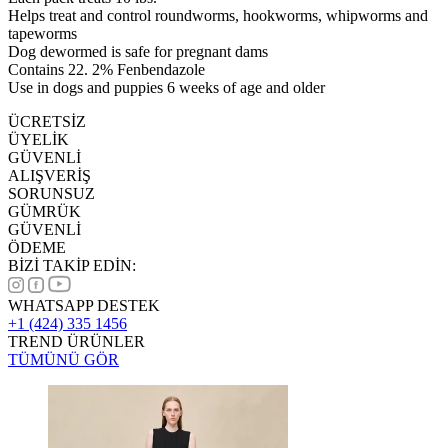
Helps treat and control roundworms, hookworms, whipworms and
tapeworms
Dog dewormed is safe for pregnant dams
Contains 22. 2% Fenbendazole
Use in dogs and puppies 6 weeks of age and older
ÜCRETSİZ
ÜYELİK
GÜVENLİ
ALIŞVERİŞ
SORUNSUZ
GÜMRÜK
GÜVENLİ
ÖDEME
BİZİ TAKİP EDİN:
WHATSAPP DESTEK
+1 (424) 335 1456
TREND ÜRÜNLER
TÜMÜNÜ GÖR