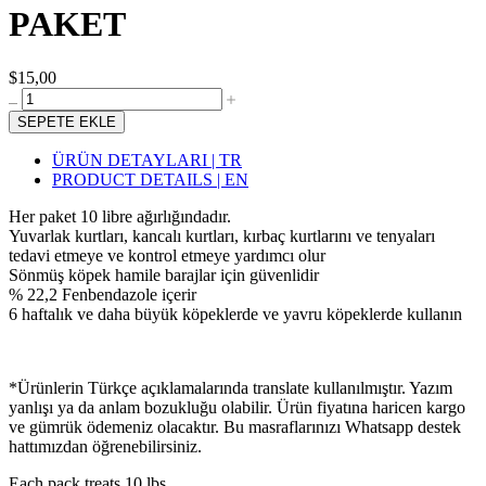
PAKET
$15,00
SEPETE EKLE
ÜRÜN DETAYLARI | TR
PRODUCT DETAILS | EN
Her paket 10 libre ağırlığındadır.
Yuvarlak kurtları, kancalı kurtları, kırbaç kurtlarını ve tenyaları
tedavi etmeye ve kontrol etmeye yardımcı olur
Sönmüş köpek hamile barajlar için güvenlidir
% 22,2 Fenbendazole içerir
6 haftalık ve daha büyük köpeklerde ve yavru köpeklerde kullanın
*Ürünlerin Türkçe açıklamalarında translate kullanılmıştır. Yazım
yanlışı ya da anlam bozukluğu olabilir. Ürün fiyatına haricen kargo
ve gümrük ödemeniz olacaktır. Bu masraflarınızı Whatsapp destek
hattımızdan öğrenebilirsiniz.
Each pack treats 10 lbs.