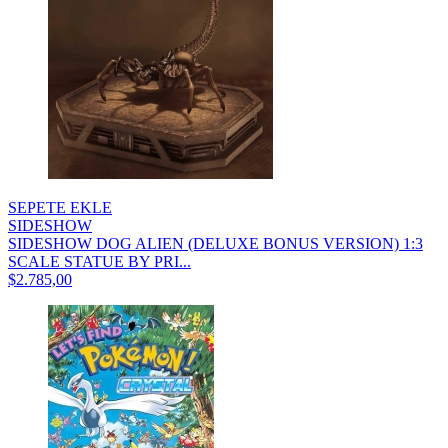
SEPETE EKLE
SIDESHOW
SIDESHOW DOG ALIEN (DELUXE BONUS VERSION) 1:3
SCALE STATUE BY PRI...
$2.785,00