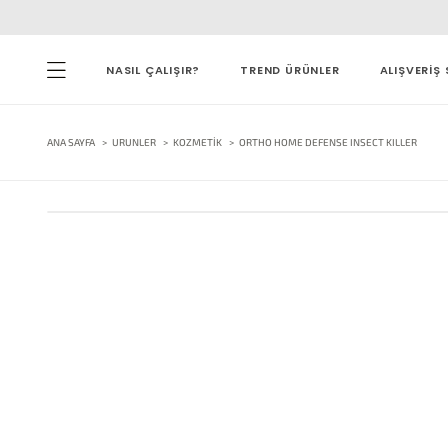
NASIL ÇALIŞIR?
TREND ÜRÜNLER
ALIŞVERİŞ 
ANA SAYFA
URUNLER
KOZMETIK
ORTHO HOME DEFENSE INSECT KILLER