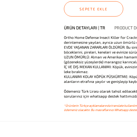
SEPETE EKLE
ÜRÜN DETAYLARI | TR
PRODUCT DE
Ortho Home Defense Insect Killer for Cracks
derinlemesine yayılan, ayrıca uzun ömürlü o
EVDE YAŞANAN ZARARLARI ÖLDÜRÜR: Bu sinir b
böceklerini, pireleri, keneleri ve evinize sü
UZUN ÖMÜRLÜ: Alman ve Amerikan hamamböce
(gözeneksiz yüzeylerde) marangoz karıncal
İÇ VE DIŞ MEKAN KULLANIMI: Köpük, evinizin 
leke bırakmaz.
KULLANIMI KOLAY KÖPÜK PÜSKÜRTME: Köpük, n
alanların etrafına yayılır ve genişleyip kay
Ödemeniz Türk Lirası olarak tahsil edilecekt
sorularınız için whatsapp destek hattımızda
*Ürünlerin Türkçe açıklamalarında translate kullanılmı
ödemeniz olacaktır. Bu masraflarınızı Whatsapp destek