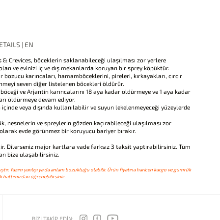
TAILS | EN
 & Crevices, böceklerin saklanabileceği ulaşılması zor yerlere
lan ve evinizi iç ve dış mekanlarda koruyan bir sprey köpüktür.
ozucu karıncaları, hamamböceklerini, pireleri, kırkayakları, cırcır
rünmeyi seven diğer listelenen böcekleri öldürür.
ği ve Arjantin karıncalarını 18 aya kadar öldürmeye ve 1 aya kadar
arı öldürmeye devam ediyor.
içinde veya dışında kullanılabilir ve suyun lekelenmeyeceği yüzeylerde
esnelerin ve spreylerin gözden kaçırabileceği ulaşılması zor
bolarak evde görünmez bir koruyucu bariyer bırakır.
ir. Dilerseniz major kartlara vade farksız 3 taksit yaptırabilirsiniz. Tüm
n bize ulaşabilirsiniz.
ştır. Yazım yanlışı ya da anlam bozukluğu olabilir. Ürün fiyatına haricen kargo ve gümrük
 hattımızdan öğrenebilirsiniz.
BİZİ TAKİP EDİN: