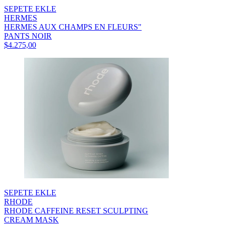
SEPETE EKLE
HERMES
HERMES AUX CHAMPS EN FLEURS"
PANTS NOIR
$4.275,00
SEPETE EKLE
RHODE
RHODE CAFFEINE RESET SCULPTING
CREAM MASK