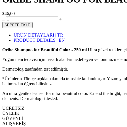
$46,00
SEPETE EKLE
ÜRÜN DETAYLARI | TR
PRODUCT DETAILS | EN
Oribe Shampoo for Beautiful Color - 250 ml
Ultra güzel renkler içi
Yoğun nem tedavisi için hasarlı alanları hedefleyen ve tonunuzu eleme
Dermatolog tarafından test edilmiştir.
*Ürünlerin Türkçe açıklamalarında translate kullanılmıştır. Yazım yan
hattımızdan öğrenebilirsiniz.
An ultra-gentle cleanser for ultra-beautiful color. Extend the bright, 
elements. Dermatologist-tested.
ÜCRETSİZ
ÜYELİK
GÜVENLİ
ALIŞVERİŞ