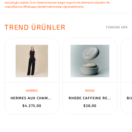
bozukluğu olabilir. Ürün fiyatına haricen kargo ve gümrük ödemeniz olacaktır. Bu
masraflarınızı Whatsapp destek hattımızdan öğrenebilirsiniz.
TREND ÜRÜNLER
TÜMÜNÜ GÖR
HERMES
RHODE
HERMES AUX CHAMPS EN FLEURS" PANTS NOIR
RHODE CAFFEINE RESET SCULPTING CREAM MASK
$4.275,00
$38,00