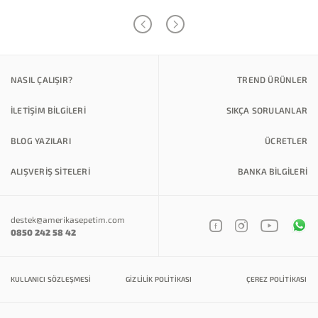
NASIL ÇALIŞIR?
TREND ÜRÜNLER
İLETİŞİM BİLGİLERİ
SIKÇA SORULANLAR
BLOG YAZILARI
ÜCRETLER
ALIŞVERİŞ SİTELERİ
BANKA BILGILERI
destek@amerikasepetim.com
0850 242 58 42
KULLANICI SÖZLEŞMESI
GIZLILIK POLITIKASI
ÇEREZ POLITIKASI