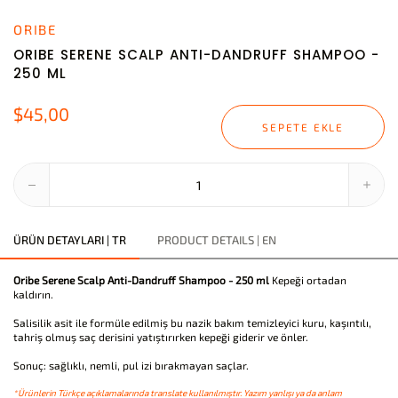
ORIBE
ORIBE SERENE SCALP ANTI-DANDRUFF SHAMPOO -
250 ML
$45,00
SEPETE EKLE
ÜRÜN DETAYLARI | TR
PRODUCT DETAILS | EN
Oribe Serene Scalp Anti-Dandruff Shampoo - 250 ml
Kepeği ortadan
kaldırın.
Salisilik asit ile formüle edilmiş bu nazik bakım temizleyici kuru, kaşıntılı,
tahriş olmuş saç derisini yatıştırırken kepeği giderir ve önler.
Sonuç: sağlıklı, nemli, pul izi bırakmayan saçlar.
*Ürünlerin Türkçe açıklamalarında translate kullanılmıştır. Yazım yanlışı ya da anlam