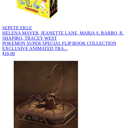
SEPETE EKLE
HELENA MAYER, JEANETTE LANE, MARIA S. BARBO, R.
SHAPIRO, TRACEY WEST
POKEMON SUPER SPECIAL FLIP BOOK COLLECTION
EXCLUSIVE ANIMATED TRA...
$16,00