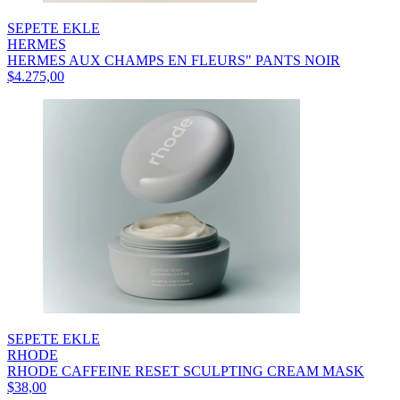
SEPETE EKLE
HERMES
HERMES AUX CHAMPS EN FLEURS" PANTS NOIR
$4.275,00
SEPETE EKLE
RHODE
RHODE CAFFEINE RESET SCULPTING CREAM MASK
$38,00