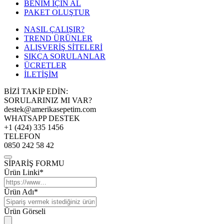
BENİM İÇİN AL
PAKET OLUŞTUR
NASIL ÇALIŞIR?
TREND ÜRÜNLER
ALIŞVERİŞ SİTELERİ
SIKÇA SORULANLAR
ÜCRETLER
İLETİŞİM
BİZİ TAKİP EDİN:
SORULARINIZ MI VAR?
destek@amerikasepetim.com
WHATSAPP DESTEK
+1 (424) 335 1456
TELEFON
0850 242 58 42
SİPARİŞ FORMU
Ürün Linki*
Ürün Adı*
Ürün Görseli