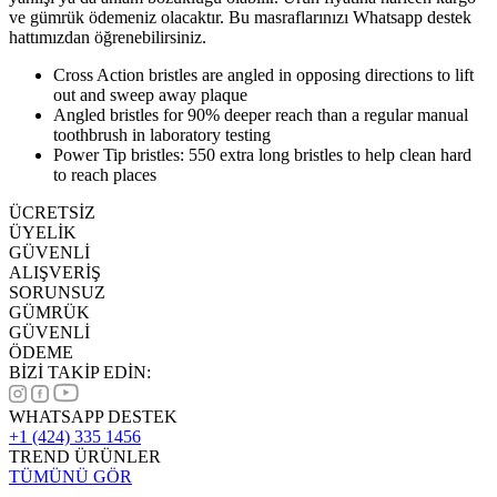
ve gümrük ödemeniz olacaktır. Bu masraflarınızı Whatsapp destek
hattımızdan öğrenebilirsiniz.
Cross Action bristles are angled in opposing directions to lift
out and sweep away plaque
Angled bristles for 90% deeper reach than a regular manual
toothbrush in laboratory testing
Power Tip bristles: 550 extra long bristles to help clean hard
to reach places
ÜCRETSİZ
ÜYELİK
GÜVENLİ
ALIŞVERİŞ
SORUNSUZ
GÜMRÜK
GÜVENLİ
ÖDEME
BİZİ TAKİP EDİN:
WHATSAPP DESTEK
+1 (424) 335 1456
TREND ÜRÜNLER
TÜMÜNÜ GÖR