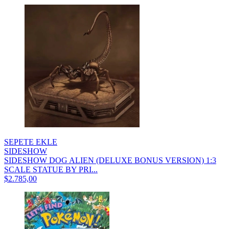
SEPETE EKLE
SIDESHOW
SIDESHOW DOG ALIEN (DELUXE BONUS VERSION) 1:3
SCALE STATUE BY PRI...
$2.785,00