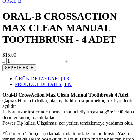
ORAL-B
ORAL-B CROSSACTION
MAX CLEAN MANUAL
TOOTHBRUSH - 4 ADET
$15,00
SEPETE EKLE
ÜRÜN DETAYLARI | TR
PRODUCT DETAILS | EN
Oral-B CrossAction Max Clean Manual Toothbrush 4 Adet
Çapraz Hareketli kıllar, plakayı kaldırıp süpürmek için zıt yönlerde
açılıdır
Laboratuvar testlerinde normal manuel diş fırçasına göre %90 daha
derin erişim için açılı kıllar
Power Tip kılları Ulaşılması zor yerleri temizlemeye yardımcı olur.
*Ürünlerin Türkçe açıklamalarında translate kullanılmıştır. Yazım
yanlışı ya da anlam bozukluğu olabilir. Ürün fiyatına haricen kargo