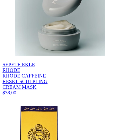
SEPETE EKLE
RHODE
RHODE CAFFEINE
RESET SCULPTING
CREAM MASK
$38,00