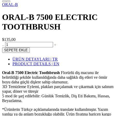
ORAL-B
ORAL-B 7500 ELECTRIC
TOOTHBRUSH
$135,00
SEPETE EKLE
ÜRÜN DETAYLARI | TR
PRODUCT DETAILS | EN
Oral-B 7500 Electric Toothbrush
Florürlü diş macunu ile
belirtildiği şekilde kullanıldığında daha sağlıklı diş etleri ve ömür
boyu daha güçlü dişlere sahip olursunuz.
3D Temizleme Eylemi, plakları parçalamak ve çıkarmak için salınım
yapar, döner ve titreşir
5 mod ile şarj edilebilir: Günlük Temizlik, Diş Eti Bakımı, Hassas,
Beyazlatma.
*Ürünlerin Türkçe açıklamalarında translate kullanılmıştır. Yazım
yanlışı ya da anlam bozukluğu olabilir. Ürün fiyatına haricen kargo