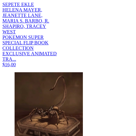
SEPETE EKLE
HELENA MAYER,
JEANETTE LANE,
MARIA S. BARBO, R.
SHAPIRO, TRACEY
WEST
POKEMON SUPER
SPECIAL FLIP BOOK
COLLECTION
EXCLUSIVE ANIMATED
TRA...
$16,00