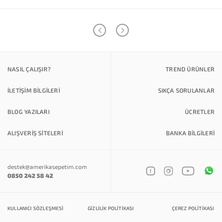
NASIL ÇALIŞIR?
TREND ÜRÜNLER
İLETİŞİM BİLGİLERİ
SIKÇA SORULANLAR
BLOG YAZILARI
ÜCRETLER
ALIŞVERİŞ SİTELERİ
BANKA BILGILERI
destek@amerikasepetim.com
0850 242 58 42
KULLANICI SÖZLEŞMESI
GIZLILIK POLITIKASI
ÇEREZ POLITIKASI