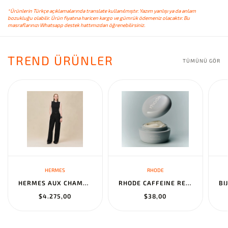
*Ürünlerin Türkçe açıklamalarında translate kullanılmıştır. Yazım yanlışı ya da anlam
bozukluğu olabilir. Ürün fiyatına haricen kargo ve gümrük ödemeniz olacaktır. Bu
masraflarınızı Whatsapp destek hattımızdan öğrenebilirsiniz.
TREND ÜRÜNLER
TÜMÜNÜ GÖR
HERMES
RHODE
HERMES AUX CHAMPS EN FLEURS" PANTS NOIR
RHODE CAFFEINE RESET SCULPTING CREAM MASK
$4.275,00
$38,00