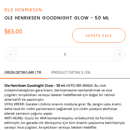
OLE HENRIKSEN
OLE HENRIKSEN GOODNIGHT GLOW - 50 ML
$63,00
SEPETE EKLE
ÜRÜN DETAYLARI | TR
PRODUCT DETAILS | EN
Ole Henriksen Goodnight Glow - 50 ml
HEPSİ BİR ARADA: Bu cildi
mükemmelleştiren gece kremi, derinlemesine nemlendirmek ve ince
çizgileri, kırışıklıkları ve koyu lekeleri hedeflemek için doğal bir retinol
alternatifi ile yapılmıştır.
UYKU KREMİ: Geceleri cildiniz onarım moduna girer. Bu zengin uyku kremi,
daha taze bir cildin parlamasını sağlamak için cildin yüzeyini eksfoliye
ederek zamanın çoğunu yapar.
ANTI-AGING: Güçlü bir AHA konsantrasyonu ve bakuchiol ile formüle
edilmiştir, bir gecede cilt dönüşümü için tüm önemli yaşlanma belirtileriyle
savaşır. İnce çizgileri, kırışıklıkları ve koyu lekeleri hedefler.