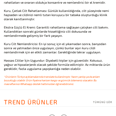
rahatlatan ve onaran oldukça konsantre ve nemlendirici bir el kremidir.
Kuru, Çatlak Cilt Rahatlaması: Günlük kullanıldığında, cilt yüzeyinde nemi
hapseden ve cildinizi nemli tutan koruyucu bir tabaka oluşturduğu klinik
olarak kanıtlanmıştır.
Ekstra Güçlü El Kremi: Garantili rahatlama sağlayan çalışkan cilt bakımı.
Kullandıktan sonraki günlerde hissettiğiniz cilt dokusunda ve
nemlendirmede gelişmiş bir fark yaşayın.
Kuru Cilt Nemlendiricisi: En iyi sonuç için el yıkamadan sonra, banyodan
sonra ve yatmadan önce uygulayın, çünkü bunlar aşırı kuru cildi
nemlendirmek için en etkili zamanlar. Gerektiğinde tekrar uygulayın.
Hassas Ciltler İçin Uygundur: Diyabetli kişiler için güvenlidir. Kokusuz,
yağsız ve hipoalerjenik olacak şekilde formüle edilmiştir. Az miktarda ürün
gereklidir, fazla uygulama yapışkanlığa neden olabilir.
*Ürünlerin Türkçe açıklamalarında translate kullanılmıştır. Yazım yanlışı ya da anlam
bozukluğu olabilir. Ürün fiyatına haricen kargo ve gümrük ödemeniz olacaktır. Bu
masraflarınızı Whatsapp destek hattımızdan öğrenebilirsiniz.
TREND ÜRÜNLER
TÜMÜNÜ GÖR