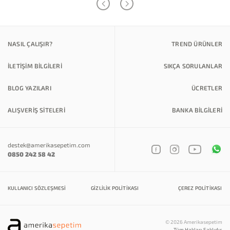
NASIL ÇALIŞIR?
TREND ÜRÜNLER
İLETİŞİM BİLGİLERİ
SIKÇA SORULANLAR
BLOG YAZILARI
ÜCRETLER
ALIŞVERİŞ SİTELERİ
BANKA BILGILERI
destek@amerikasepetim.com
0850 242 58 42
KULLANICI SÖZLEŞMESI
GIZLILIK POLITIKASI
ÇEREZ POLITIKASI
© 2026 Amerikasepetim
Tüm Hakları Saklıdır.