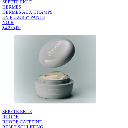
SEPETE EKLE
HERMES
HERMES AUX CHAMPS
EN FLEURS" PANTS
NOIR
$4.275,00
SEPETE EKLE
RHODE
RHODE CAFFEINE
RESET SCULPTING