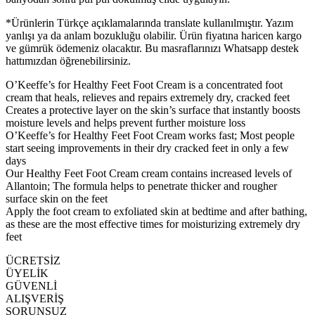
*Ürünlerin Türkçe açıklamalarında translate kullanılmıştır. Yazım
yanlışı ya da anlam bozukluğu olabilir. Ürün fiyatına haricen kargo
ve gümrük ödemeniz olacaktır. Bu masraflarınızı Whatsapp destek
hattımızdan öğrenebilirsiniz.
O’Keeffe’s for Healthy Feet Foot Cream is a concentrated foot
cream that heals, relieves and repairs extremely dry, cracked feet
Creates a protective layer on the skin’s surface that instantly boosts
moisture levels and helps prevent further moisture loss
O’Keeffe’s for Healthy Feet Foot Cream works fast; Most people
start seeing improvements in their dry cracked feet in only a few
days
Our Healthy Feet Foot Cream cream contains increased levels of
Allantoin; The formula helps to penetrate thicker and rougher
surface skin on the feet
Apply the foot cream to exfoliated skin at bedtime and after bathing,
as these are the most effective times for moisturizing extremely dry
feet
ÜCRETSİZ
ÜYELİK
GÜVENLİ
ALIŞVERİŞ
SORUNSUZ