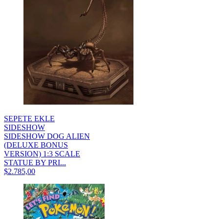
SEPETE EKLE
SIDESHOW
SIDESHOW DOG ALIEN
(DELUXE BONUS
VERSION) 1:3 SCALE
STATUE BY PRI...
$2.785,00