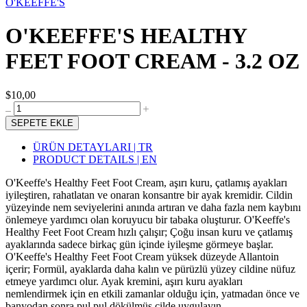
O'KEEFFE'S
O'KEEFFE'S HEALTHY
FEET FOOT CREAM - 3.2 OZ
$10,00
SEPETE EKLE
ÜRÜN DETAYLARI | TR
PRODUCT DETAILS | EN
O'Keeffe's Healthy Feet Foot Cream, aşırı kuru, çatlamış ayakları
iyileştiren, rahatlatan ve onaran konsantre bir ayak kremidir. Cildin
yüzeyinde nem seviyelerini anında artıran ve daha fazla nem kaybını
önlemeye yardımcı olan koruyucu bir tabaka oluşturur. O'Keeffe's
Healthy Feet Foot Cream hızlı çalışır; Çoğu insan kuru ve çatlamış
ayaklarında sadece birkaç gün içinde iyileşme görmeye başlar.
O'Keeffe's Healthy Feet Foot Cream yüksek düzeyde Allantoin
içerir; Formül, ayaklarda daha kalın ve pürüzlü yüzey cildine nüfuz
etmeye yardımcı olur. Ayak kremini, aşırı kuru ayakları
nemlendirmek için en etkili zamanlar olduğu için, yatmadan önce ve
banyodan sonra pul pul dökülmüş cilde uygulayın.