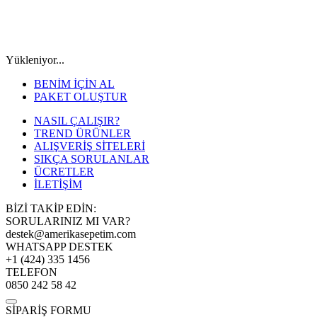
Yükleniyor...
BENİM İÇİN AL
PAKET OLUŞTUR
NASIL ÇALIŞIR?
TREND ÜRÜNLER
ALIŞVERİŞ SİTELERİ
SIKÇA SORULANLAR
ÜCRETLER
İLETİŞİM
BİZİ TAKİP EDİN:
SORULARINIZ MI VAR?
destek@amerikasepetim.com
WHATSAPP DESTEK
+1 (424) 335 1456
TELEFON
0850 242 58 42
SİPARİŞ FORMU