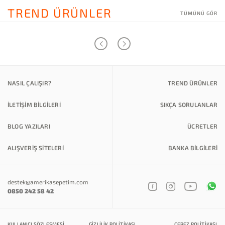
TREND ÜRÜNLER
TÜMÜNÜ GÖR
NASIL ÇALIŞIR?
TREND ÜRÜNLER
İLETİŞİM BİLGİLERİ
SIKÇA SORULANLAR
BLOG YAZILARI
ÜCRETLER
ALIŞVERİŞ SİTELERİ
BANKA BILGILERI
destek@amerikasepetim.com
0850 242 58 42
KULLANICI SÖZLEŞMESI
GIZLILIK POLITIKASI
ÇEREZ POLITIKASI