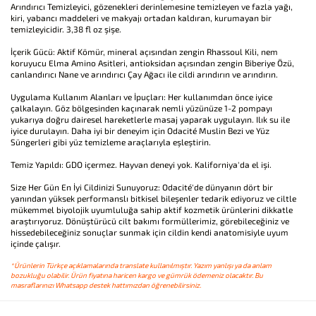
Arındırıcı Temizleyici, gözenekleri derinlemesine temizleyen ve fazla yağı,
kiri, yabancı maddeleri ve makyajı ortadan kaldıran, kurumayan bir
temizleyicidir. 3,38 fl oz şişe.
İçerik Gücü: Aktif Kömür, mineral açısından zengin Rhassoul Kili, nem
koruyucu Elma Amino Asitleri, antioksidan açısından zengin Biberiye Özü,
canlandırıcı Nane ve arındırıcı Çay Ağacı ile cildi arındırın ve arındırın.
Uygulama Kullanım Alanları ve İpuçları: Her kullanımdan önce iyice
çalkalayın. Göz bölgesinden kaçınarak nemli yüzünüze 1-2 pompayı
yukarıya doğru dairesel hareketlerle masaj yaparak uygulayın. Ilık su ile
iyice durulayın. Daha iyi bir deneyim için Odacité Muslin Bezi ve Yüz
Süngerleri gibi yüz temizleme araçlarıyla eşleştirin.
Temiz Yapıldı: GDO içermez. Hayvan deneyi yok. Kaliforniya'da el işi.
Size Her Gün En İyi Cildinizi Sunuyoruz: Odacité'de dünyanın dört bir
yanından yüksek performanslı bitkisel bileşenler tedarik ediyoruz ve ciltle
mükemmel biyolojik uyumluluğa sahip aktif kozmetik ürünlerini dikkatle
araştırıyoruz. Dönüştürücü cilt bakımı formüllerimiz, görebileceğiniz ve
hissedebileceğiniz sonuçlar sunmak için cildin kendi anatomisiyle uyum
içinde çalışır.
*Ürünlerin Türkçe açıklamalarında translate kullanılmıştır. Yazım yanlışı ya da anlam
bozukluğu olabilir. Ürün fiyatına haricen kargo ve gümrük ödemeniz olacaktır. Bu
masraflarınızı Whatsapp destek hattımızdan öğrenebilirsiniz.