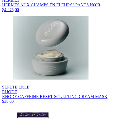
HERMES
HERMES AUX CHAMPS EN FLEURS" PANTS NOIR
$4.275,00
SEPETE EKLE
RHODE
RHODE CAFFEINE RESET SCULPTING CREAM MASK
$38,00