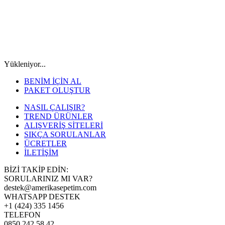
Yükleniyor...
BENİM İÇİN AL
PAKET OLUŞTUR
NASIL ÇALIŞIR?
TREND ÜRÜNLER
ALIŞVERİŞ SİTELERİ
SIKÇA SORULANLAR
ÜCRETLER
İLETİŞİM
BİZİ TAKİP EDİN:
SORULARINIZ MI VAR?
destek@amerikasepetim.com
WHATSAPP DESTEK
+1 (424) 335 1456
TELEFON
0850 242 58 42