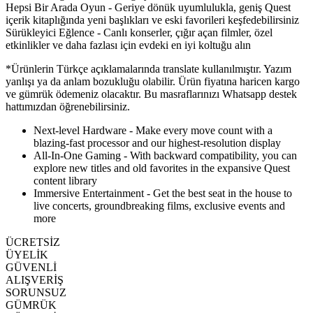
Hepsi Bir Arada Oyun - Geriye dönük uyumlulukla, geniş Quest
içerik kitaplığında yeni başlıkları ve eski favorileri keşfedebilirsiniz
Sürükleyici Eğlence - Canlı konserler, çığır açan filmler, özel
etkinlikler ve daha fazlası için evdeki en iyi koltuğu alın
*Ürünlerin Türkçe açıklamalarında translate kullanılmıştır. Yazım
yanlışı ya da anlam bozukluğu olabilir. Ürün fiyatına haricen kargo
ve gümrük ödemeniz olacaktır. Bu masraflarınızı Whatsapp destek
hattımızdan öğrenebilirsiniz.
Next-level Hardware - Make every move count with a
blazing-fast processor and our highest-resolution display
All-In-One Gaming - With backward compatibility, you can
explore new titles and old favorites in the expansive Quest
content library
Immersive Entertainment - Get the best seat in the house to
live concerts, groundbreaking films, exclusive events and
more
ÜCRETSİZ
ÜYELİK
GÜVENLİ
ALIŞVERİŞ
SORUNSUZ
GÜMRÜK