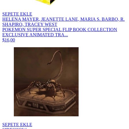
SEPETE EKLE
HELENA MAYER, JEANETTE LANE, MARIA S. BARBO, R.
SHAPIRO, TRACEY WEST
POKEMON SUPER SPECIAL FLIP BOOK COLLECTION
EXCLUSIVE ANIMATED TRA...
$16,00
SEPETE EKLE