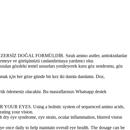
 DOĞAL FORMÜLDİR. Sıralı amino asitler, antioksidanlar
idermeye ve görüşünüzü canlandırmaya yardımcı olur.
an gözdeki temel unsurları yenileyerek kuru göz sendromu, göz
çin her göze günde bir kez iki damla damlatın. Doz,
mrük ödemeniz olacaktır. Bu masraflarınızı Whatsapp destek
S. Using a holistic system of sequenced amino acids,
rating your vision.
 eye syndrome, eye strain, ocular inflammation, blurred vision
daily to help maintain overall eye health. The dosage can be