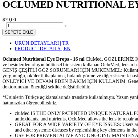
OCLUMED NUTRITIONAL EYE
$79,00
SEPETE EKLE
ÜRÜN DETAYLARI | TR
PRODUCT DETAILS | EN
Oclumed Nutritional Eye Drops - 16 ml
CluMed, GÖZLERİNİZ İ
ve besinlerden oluşan bütünsel bir sistem kullanan OcluMed, lensin h
GENİŞ ÇEŞİTLİ GÖZ SORUNLARI İÇİN MÜKEMMEL: Kullanıcılar ve bil
yorgunluğu, oküler iltihaplanma, bulanık görme ve diğer sistemik hasta
ÖNLEYİCİ VE DEVAM EDEN BAKIM İÇİN KULLANIM: Genel göz sağlığı
doktorunuzun önerdiği şekilde değiştirilebilir.
*Ürünlerin Türkçe açıklamalarında translate kullanılmıştır. Yazım yan
hattımızdan öğrenebilirsiniz.
cluMed IS THE ONLY PATENTED UNIQUE NATURAL FORM
antioxidants, and nutrients, OcluMed allows the lens to repair 
GREAT FOR A WIDE VARIETY OF EYE ISSUES: Users and scientis
and other systemic diseases by replenishing key elements in the 
USE FOR PREVENTATIVE AND ONGOING MAINTENANCE: As a supp