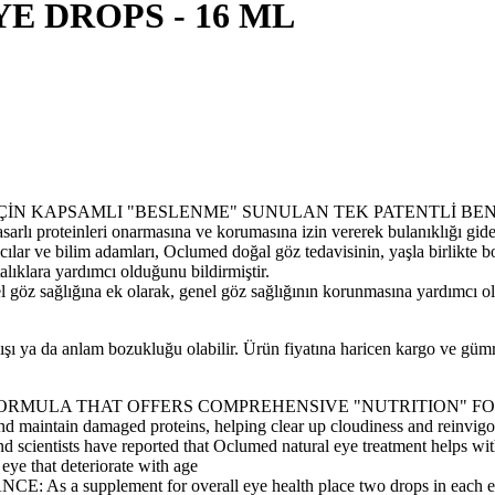
 DROPS - 16 ML
ÇİN KAPSAMLI "BESLENME" SUNULAN TEK PATENTLİ BENZERSİZ
asarlı proteinleri onarmasına ve korumasına izin vererek bulanıklığı g
im adamları, Oclumed doğal göz tedavisinin, yaşla birlikte bozul
lıklara yardımcı olduğunu bildirmiştir.
na ek olarak, genel göz sağlığının korunmasına yardımcı olmak i
lışı ya da anlam bozukluğu olabilir. Ürün fiyatına haricen kargo ve gü
ULA THAT OFFERS COMPREHENSIVE "NUTRITION" FOR YOUR EYE
and maintain damaged proteins, helping clear up cloudiness and reinvigo
ts have reported that Oclumed natural eye treatment helps with dry
eye that deteriorate with age
lement for overall eye health place two drops in each eye once 