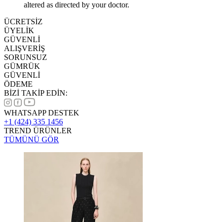
altered as directed by your doctor.
ÜCRETSİZ
ÜYELİK
GÜVENLİ
ALIŞVERİŞ
SORUNSUZ
GÜMRÜK
GÜVENLİ
ÖDEME
BİZİ TAKİP EDİN:
WHATSAPP DESTEK
+1 (424) 335 1456
TREND ÜRÜNLER
TÜMÜNÜ GÖR