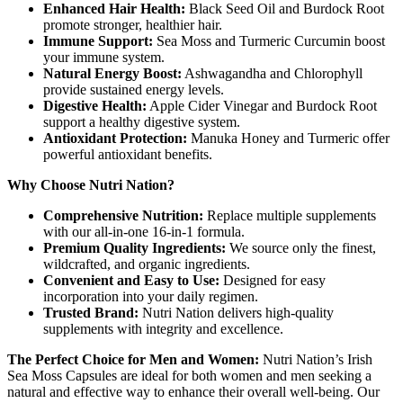
Enhanced Hair Health:
Black Seed Oil and Burdock Root
promote stronger, healthier hair.
Immune Support:
Sea Moss and Turmeric Curcumin boost
your immune system.
Natural Energy Boost:
Ashwagandha and Chlorophyll
provide sustained energy levels.
Digestive Health:
Apple Cider Vinegar and Burdock Root
support a healthy digestive system.
Antioxidant Protection:
Manuka Honey and Turmeric offer
powerful antioxidant benefits.
Why Choose Nutri Nation?
Comprehensive Nutrition:
Replace multiple supplements
with our all-in-one 16-in-1 formula.
Premium Quality Ingredients:
We source only the finest,
wildcrafted, and organic ingredients.
Convenient and Easy to Use:
Designed for easy
incorporation into your daily regimen.
Trusted Brand:
Nutri Nation delivers high-quality
supplements with integrity and excellence.
The Perfect Choice for Men and Women:
Nutri Nation’s Irish
Sea Moss Capsules are ideal for both women and men seeking a
natural and effective way to enhance their overall well-being. Our