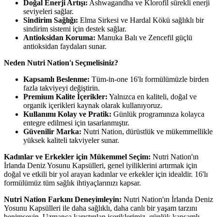
Doğal Enerji Artışı:
Ashwagandha ve Klorofil sürekli enerji
seviyeleri sağlar.
Sindirim Sağlığı:
Elma Sirkesi ve Hardal Kökü sağlıklı bir
sindirim sistemi için destek sağlar.
Antioksidan Koruma:
Manuka Balı ve Zencefil güçlü
antioksidan faydaları sunar.
Neden Nutri Nation'ı Seçmelisiniz?
Kapsamlı Beslenme:
Tüm-in-one 16'lı formülümüzle birden
fazla takviyeyi değiştirin.
Premium Kalite İçerikler:
Yalnızca en kaliteli, doğal ve
organik içerikleri kaynak olarak kullanıyoruz.
Kullanımı Kolay ve Pratik:
Günlük programınıza kolayca
entegre edilmesi için tasarlanmıştır.
Güvenilir Marka:
Nutri Nation, dürüstlük ve mükemmellikle
yüksek kaliteli takviyeler sunar.
Kadınlar ve Erkekler için Mükemmel Seçim:
Nutri Nation'ın
İrlanda Deniz Yosunu Kapsülleri, genel iyiliklerini artırmak için
doğal ve etkili bir yol arayan kadınlar ve erkekler için idealdir. 16'lı
formülümüz tüm sağlık ihtiyaçlarınızı kapsar.
Nutri Nation Farkını Deneyimleyin:
Nutri Nation'ın İrlanda Deniz
Yosunu Kapsülleri ile daha sağlıklı, daha canlı bir yaşam tarzını
benimseyin. Uzmanca karıştırılan içeriklerimiz, günlük kapsamlı