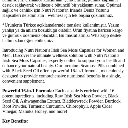
destek sağlayarak wellness'e bütüncül bir yaklaşım sunar. Optimal
sağlık ve canlılık için Nutri Nation'ın İrlanda Deniz Yosunu
Kapsülleri ile adım atın - wellness için tek başına çözümünüz.
*Ürünlerin Türkçe açıklamalarında translate kullanılmıştır. Yazım
yanlışı ya da anlam bozukluğu olabilir. Ürün fiyatına haricen kargo
ve gümrük ödemeniz olacaktır. Bu masraflarınızı Whatsapp destek
hattımızdan öğrenebilirsiniz.
Introducing Nutri Nation’s Irish Sea Moss Capsules for Women and
Men. Discover the ultimate wellness solution with Nutri Nation’s
Irish Sea Moss Capsules, expertly crafted to support your health and
enhance your natural beauty. Our premium Seamoss Pills combined
with Black Seed Oil offer a powerful 16-in-1 formula, meticulously
designed to provide comprehensive nutritional benefits in a single,
convenient supplement.
Powerful 16-in-1 Formula:
Each capsule is enriched with 16
potent ingredients, including Raw Irish Sea Moss Powder, Black
Seed Oil, Ashwagandha Extract, Bladderwrack Powder, Burdock
Root Powder, Turmeric Curcumin, Chlorophyll, Apple Cider
Vinegar, Manuka Honey, and more!
Key Benefits: