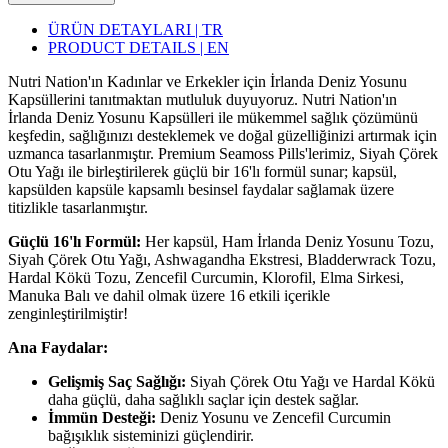
ÜRÜN DETAYLARI | TR
PRODUCT DETAILS | EN
Nutri Nation'ın Kadınlar ve Erkekler için İrlanda Deniz Yosunu
Kapsüllerini tanıtmaktan mutluluk duyuyoruz. Nutri Nation'ın
İrlanda Deniz Yosunu Kapsülleri ile mükemmel sağlık çözümünü
keşfedin, sağlığınızı desteklemek ve doğal güzelliğinizi artırmak için
uzmanca tasarlanmıştır. Premium Seamoss Pills'lerimiz, Siyah Çörek
Otu Yağı ile birleştirilerek güçlü bir 16'lı formül sunar; kapsül,
kapsülden kapsüle kapsamlı besinsel faydalar sağlamak üzere
titizlikle tasarlanmıştır.
Güçlü 16'lı Formül:
Her kapsül, Ham İrlanda Deniz Yosunu Tozu,
Siyah Çörek Otu Yağı, Ashwagandha Ekstresi, Bladderwrack Tozu,
Hardal Kökü Tozu, Zencefil Curcumin, Klorofil, Elma Sirkesi,
Manuka Balı ve dahil olmak üzere 16 etkili içerikle
zenginleştirilmiştir!
Ana Faydalar:
Gelişmiş Saç Sağlığı:
Siyah Çörek Otu Yağı ve Hardal Kökü
daha güçlü, daha sağlıklı saçlar için destek sağlar.
İmmün Desteği:
Deniz Yosunu ve Zencefil Curcumin
bağışıklık sisteminizi güçlendirir.