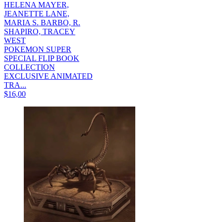
HELENA MAYER,
JEANETTE LANE,
MARIA S. BARBO, R.
SHAPIRO, TRACEY
WEST
POKEMON SUPER
SPECIAL FLIP BOOK
COLLECTION
EXCLUSIVE ANIMATED
TRA...
$16,00