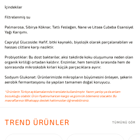
İçindekiler
Filtrelenmiş su
Palmarosa, Sibirya Köknar, Tatlı Fesleğen, Nane ve Litsea Cubeba Esansiyel
Yağı Karışımı.
Caprylyl Glucoside: Hafif, bitki kaynaklı, biyolojik olarak parçalanabilen ve
hassas ciltlere karşı naziktir.
Probiyotikler: Bu dost bakteriler, aksi takdirde koku oluşumuna neden olan
organik kirliliği ortadan kaldırır. Enzimler, hem temizlik sırasında hem de
sonrasında mikroskobik kirleri küçük parçacıklara ayırır.
Sodyum Glukonat: Ürünlerimizde mikropların büyümesini önleyen, şekerin
aerobik fermantasyonu ile yapılan tamamen doğal koruyucu.
*Ürünlerin Türkçe açıklamalarında translate kullanılmıştır. Yazım yanlışı ya da anlam
bozukluğu olabilir. Ürün fiyatına haricen kargo ve gümrük ödemeniz olacaktır. Bu
masraflarınızı Whatsapp destek hattımızdan öğrenebilirsiniz.
TREND ÜRÜNLER
TÜMÜNÜ GÖR