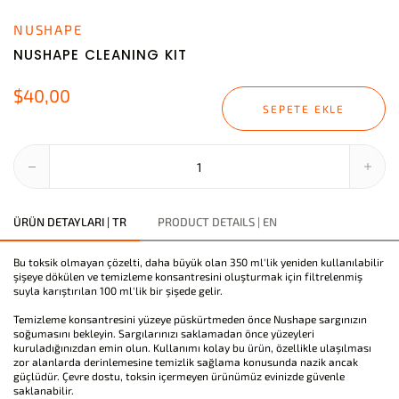
NUSHAPE
NUSHAPE CLEANING KIT
$40,00
SEPETE EKLE
ÜRÜN DETAYLARI | TR
PRODUCT DETAILS | EN
Bu toksik olmayan çözelti, daha büyük olan 350 ml'lik yeniden kullanılabilir
şişeye dökülen ve temizleme konsantresini oluşturmak için filtrelenmiş
suyla karıştırılan 100 ml'lik bir şişede gelir.
Temizleme konsantresini yüzeye püskürtmeden önce Nushape sargınızın
soğumasını bekleyin. Sargılarınızı saklamadan önce yüzeyleri
kuruladığınızdan emin olun. Kullanımı kolay bu ürün, özellikle ulaşılması
zor alanlarda derinlemesine temizlik sağlama konusunda nazik ancak
güçlüdür. Çevre dostu, toksin içermeyen ürünümüz evinizde güvenle
saklanabilir.