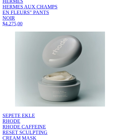
HERMES
HERMES AUX CHAMPS
EN FLEURS" PANTS
NOIR
$4.275,00
SEPETE EKLE
RHODE
RHODE CAFFEINE
RESET SCULPTING
CREAM MASK