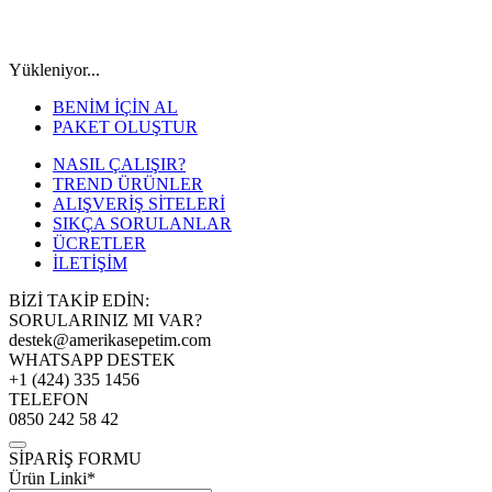
Yükleniyor...
BENİM İÇİN AL
PAKET OLUŞTUR
NASIL ÇALIŞIR?
TREND ÜRÜNLER
ALIŞVERİŞ SİTELERİ
SIKÇA SORULANLAR
ÜCRETLER
İLETİŞİM
BİZİ TAKİP EDİN:
SORULARINIZ MI VAR?
destek@amerikasepetim.com
WHATSAPP DESTEK
+1 (424) 335 1456
TELEFON
0850 242 58 42
SİPARİŞ FORMU
Ürün Linki*