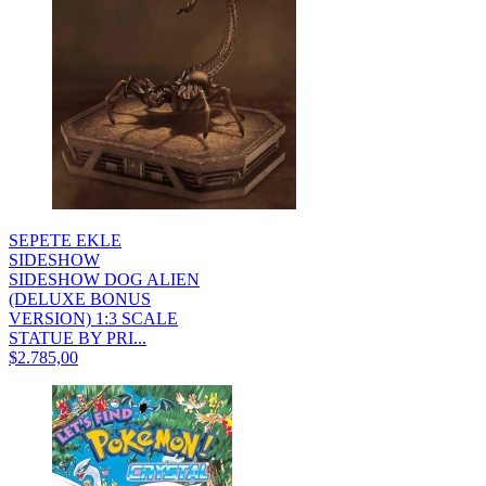
SEPETE EKLE
SIDESHOW
SIDESHOW DOG ALIEN
(DELUXE BONUS
VERSION) 1:3 SCALE
STATUE BY PRI...
$2.785,00