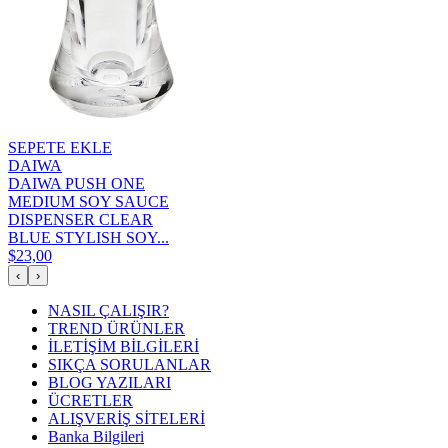
SEPETE EKLE
DAIWA
DAIWA PUSH ONE
MEDIUM SOY SAUCE
DISPENSER CLEAR
BLUE STYLISH SOY...
$23,00
‹
›
NASIL ÇALIŞIR?
TREND ÜRÜNLER
İLETİŞİM BİLGİLERİ
SIKÇA SORULANLAR
BLOG YAZILARI
ÜCRETLER
ALIŞVERİŞ SİTELERİ
Banka Bilgileri