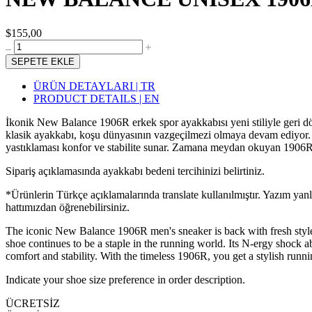
$155,00
SEPETE EKLE
ÜRÜN DETAYLARI | TR
PRODUCT DETAILS | EN
İkonik New Balance 1906R erkek spor ayakkabısı yeni stiliyle geri dön
klasik ayakkabı, koşu dünyasının vazgeçilmezi olmaya devam ediyor
yastıklaması konfor ve stabilite sunar. Zamana meydan okuyan 1906R i
Sipariş açıklamasında ayakkabı bedeni tercihinizi belirtiniz.
*Ürünlerin Türkçe açıklamalarında translate kullanılmıştır. Yazım yan
hattımızdan öğrenebilirsiniz.
The iconic New Balance 1906R men's sneaker is back with fresh style
shoe continues to be a staple in the running world. Its N-ergy sho
comfort and stability. With the timeless 1906R, you get a stylish runn
Indicate your shoe size preference in order description.
ÜCRETSİZ