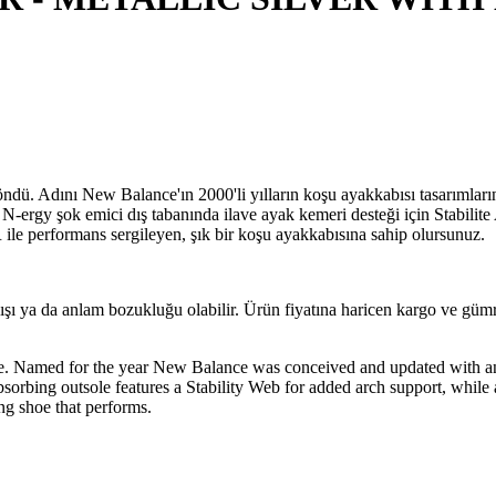
dü. Adını New Balance'ın 2000'li yılların koşu ayakkabısı tasarımlarınd
. N-ergy şok emici dış tabanında ilave ayak kemeri desteği için St
le performans sergileyen, şık bir koşu ayakkabısına sahip olursunuz.
lışı ya da anlam bozukluğu olabilir. Ürün fiyatına haricen kargo ve gü
. Named for the year New Balance was conceived and updated with an u
ck absorbing outsole features a Stability Web for added arch support
ing shoe that performs.