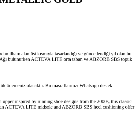
an ilham alan üst kısmıyla tasarlandığı ve güncellendiği yıl olan bu
abilite Ağı bulunurken ACTEVA LITE orta taban ve ABZORB SBS topuk
mrük ödemeniz olacaktır. Bu masraflarınızı Whatsapp destek
pper inspired by running shoe designs from the 2000s, this classic
, while an ACTEVA LITE midsole and ABZORB SBS heel cushioning offer