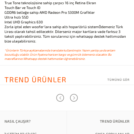
True Tone teknolojisine sahip çarpıcı 16 inç Retina Ekran
Touch Bar ve Touch ID
GDDR6 belleğe sahip AMD Radeon Pro 5300M Grafikler
Ultra hızlı SSD
Intel UHD Graphics 630
Zorla iptal eden woofer'lara sahip altı hoparlörlü sistemÖdemeniz Türk
Lirası olarak tahsil edilecektir. Dilerseniz major kartlara vade farksız 3
taksit yaptırabilirsiniz. Tüm sorularınız için whatsapp destek hattımızdan
bize ulaşabilirsiniz.
*Ürünlerin Türkçe açıklamalarında translate kullanılmıştır. Yazım yanlışı ya da anlam
bozukluğu olabilir. Ürün fiyatına haricen kargo ve gümrük ödemeniz olacaktır. Bu
masraflarınızı Whatsapp destek hattımızdan öğrenebilirsiniz.
TREND ÜRÜNLER
TÜMÜNÜ GÖR
NASIL ÇALIŞIR?
TREND ÜRÜNLER