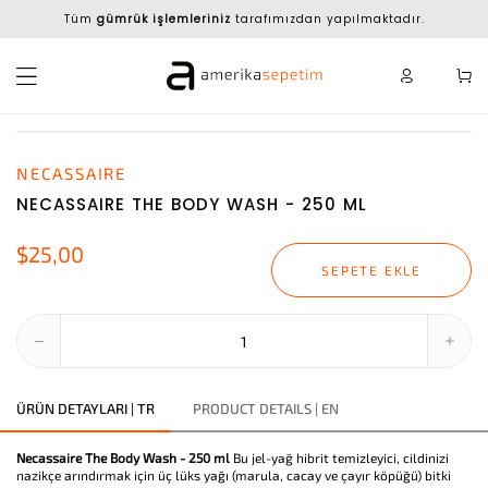
Tüm
gümrük işlemleriniz
tarafımızdan yapılmaktadır.
NECASSAIRE
NECASSAIRE THE BODY WASH - 250 ML
$25,00
SEPETE EKLE
ÜRÜN DETAYLARI | TR
PRODUCT DETAILS | EN
Necassaire The Body Wash - 250 ml
Bu jel-yağ hibrit temizleyici, cildinizi
nazikçe arındırmak için üç lüks yağı (marula, cacay ve çayır köpüğü) bitki