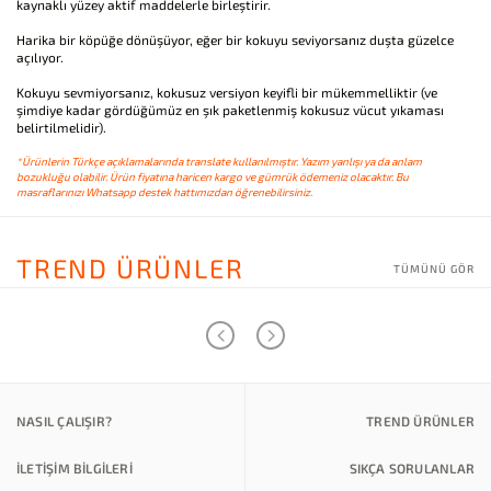
kaynaklı yüzey aktif maddelerle birleştirir.
Harika bir köpüğe dönüşüyor, eğer bir kokuyu seviyorsanız duşta güzelce
açılıyor.
Kokuyu sevmiyorsanız, kokusuz versiyon keyifli bir mükemmelliktir (ve
şimdiye kadar gördüğümüz en şık paketlenmiş kokusuz vücut yıkaması
belirtilmelidir).
*Ürünlerin Türkçe açıklamalarında translate kullanılmıştır. Yazım yanlışı ya da anlam
bozukluğu olabilir. Ürün fiyatına haricen kargo ve gümrük ödemeniz olacaktır. Bu
masraflarınızı Whatsapp destek hattımızdan öğrenebilirsiniz.
TREND ÜRÜNLER
TÜMÜNÜ GÖR
NASIL ÇALIŞIR?
TREND ÜRÜNLER
İLETİŞİM BİLGİLERİ
SIKÇA SORULANLAR