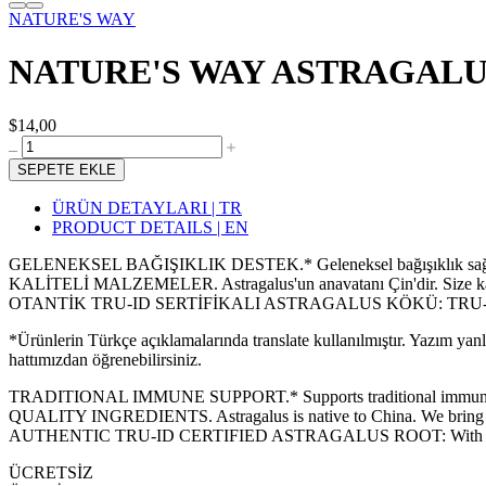
NATURE'S WAY
NATURE'S WAY ASTRAGALUS
$14,00
SEPETE EKLE
ÜRÜN DETAYLARI | TR
PRODUCT DETAILS | EN
GELENEKSEL BAĞIŞIKLIK DESTEK.* Geleneksel bağışıklık sağlığ
KALİTELİ MALZEMELER. Astragalus'un anavatanı Çin'dir. Size kayn
OTANTİK TRU-ID SERTİFİKALI ASTRAGALUS KÖKÜ: TRU-ID doğrulama
*Ürünlerin Türkçe açıklamalarında translate kullanılmıştır. Yazım yan
hattımızdan öğrenebilirsiniz.
TRADITIONAL IMMUNE SUPPORT.* Supports traditional immune
QUALITY INGREDIENTS. Astragalus is native to China. We bring you
AUTHENTIC TRU-ID CERTIFIED ASTRAGALUS ROOT: With TRU-ID valid
ÜCRETSİZ