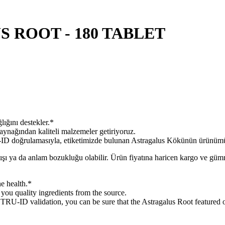
 ROOT - 180 TABLET
ını destekler.*
ağından kaliteli malzemeler getiriyoruz.
sıyla, etiketimizde bulunan Astragalus Kökünün ürünümüzdekile
lışı ya da anlam bozukluğu olabilir. Ürün fiyatına haricen kargo ve gü
 health.*
 quality ingredients from the source.
ation, you can be sure that the Astragalus Root featured on ou