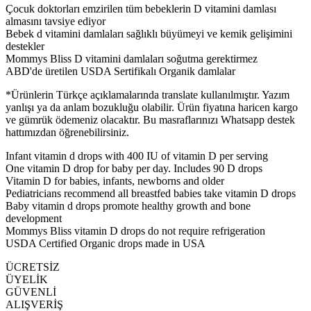
Çocuk doktorları emzirilen tüm bebeklerin D vitamini damlası
almasını tavsiye ediyor
Bebek d vitamini damlaları sağlıklı büyümeyi ve kemik gelişimini
destekler
Mommys Bliss D vitamini damlaları soğutma gerektirmez
ABD'de üretilen USDA Sertifikalı Organik damlalar
*Ürünlerin Türkçe açıklamalarında translate kullanılmıştır. Yazım
yanlışı ya da anlam bozukluğu olabilir. Ürün fiyatına haricen kargo
ve gümrük ödemeniz olacaktır. Bu masraflarınızı Whatsapp destek
hattımızdan öğrenebilirsiniz.
Infant vitamin d drops with 400 IU of vitamin D per serving
One vitamin D drop for baby per day. Includes 90 D drops
Vitamin D for babies, infants, newborns and older
Pediatricians recommend all breastfed babies take vitamin D drops
Baby vitamin d drops promote healthy growth and bone
development
Mommys Bliss vitamin D drops do not require refrigeration
USDA Certified Organic drops made in USA
ÜCRETSİZ
ÜYELİK
GÜVENLİ
ALIŞVERİŞ