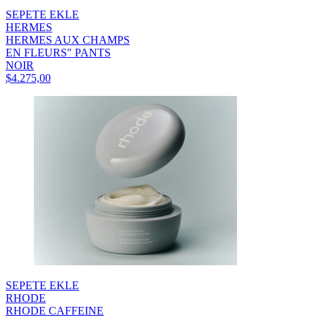
SEPETE EKLE
HERMES
HERMES AUX CHAMPS
EN FLEURS" PANTS
NOIR
$4.275,00
SEPETE EKLE
RHODE
RHODE CAFFEINE