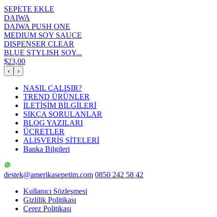
SEPETE EKLE
DAIWA
DAIWA PUSH ONE
MEDIUM SOY SAUCE
DISPENSER CLEAR
BLUE STYLISH SOY...
$23,00
‹
›
NASIL ÇALIŞIR?
TREND ÜRÜNLER
İLETİŞİM BİLGİLERİ
SIKÇA SORULANLAR
BLOG YAZILARI
ÜCRETLER
ALIŞVERİŞ SİTELERİ
Banka Bilgileri
destek@amerikasepetim.com
0850 242 58 42
Kullanıcı Sözleşmesi
Gizlilik Politikası
Çerez Politikası