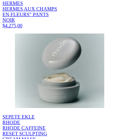
HERMES
HERMES AUX CHAMPS
EN FLEURS" PANTS
NOIR
$4.275,00
SEPETE EKLE
RHODE
RHODE CAFFEINE
RESET SCULPTING