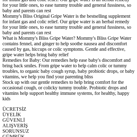
for your little ones, to ease tummy trouble and general fussiness, so
baby and parents can rest
Mommy's Bliss Original Gripe Water is the bestselling supplement
for infant gas and colic relief. Our gripe water is an herbal remedy
for your little ones, to ease tummy trouble and general fussiness, so
baby and parents can rest
What is Mommy's Bliss Gripe Water? Mommy's Bliss Gripe Water
contains fennel, and ginger to help soothe nausea and discomfort
caused by gas, hiccups or colic symptoms. Gentle and effective,
gripe water helps bring baby relief
Remedies for Baby: Our remedies help ease baby's discomfort and
bring back smiles. From gripe water to help calm colic or tummy
troubles, to organic baby cough syrup, baby probiotic drops, or baby
vitamins, we help you find your parenting bliss
Stock up with our gentle remedies to help bring comfort for the
occasional cough, or colicky tummy trouble. Probiotic drops and
vitamins help support healthy immune systems, for healthy, happy
kids
ÜCRETSİZ
ÜYELİK
GÜVENLİ
ALIŞVERİŞ
SORUNSUZ
GÜMRÜK