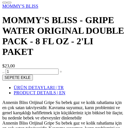
MOMMY'S BLISS
MOMMY'S BLISS - GRIPE
WATER ORIGINAL DOUBLE
PACK - 8 FL OZ - 2'LI
PAKET
$23,00
SEPETE EKLE
ÜRÜN DETAYLARI | TR
PRODUCT DETAILS | EN
Annenin Bliss Orijinal Gripe Su bebek gaz ve kolik rahatlama için
en çok satan takviyesidir. Kavrama suyumuz, karın problemini ve
genel karışıklığı hafifletmek için küçükleriniz için bitkisel bir ilaçtır,
bu nedenle bebek ve ebeveynler dinlenebilir
Annenin Bliss Orijinal Gripe Su bebek gaz ve kolik rahatlama için