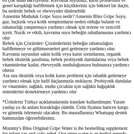
en çok satan takviyesidir. Kavrama suyumuz, karın problemini ve
genel karışıklığı hafifletmek için küçükleriniz için bitkisel bir ilaçtır,
bu nedenle bebek ve ebeveynler dinlenebilir
Annemin Mutluluk Gripe Suyu nedir? Annenin Bliss Gripe Suyu,
gaz, hıçkırık veya kolik semptomların neden olduğu bulantı ve
rahatsızlığı yatıştırmaya yardımcı olmak için rezene ve zencefil
içerir. Nazik ve etkili, kavrama suyu bebeğin rahatlamasına yardımcı
olur
Bebek için Çözümler: Çözümlerimiz bebeğin rahatsızlığını
hafifletmeye ve gülümsemeleri geri getirmeye yardımcı olur.
Kavrama suyundan sakin kolik veya karın sorunlarına, organik
bebek öksürük şurubuna, bebek probiyotik damlalarına veya bebek
vitaminlerine kadar, ebeveynlik mutluluğunuzu bulmanıza yardımcı
oluruz
Ara sıra öksürük veya kolik karın problemi için rahatlık getirmeye
yardımcı olmak için hafif ilaçlarımızla stoklayın. Probiyotik damlalar
ve vitaminler, sağlıklı, mutlu çocuklar için sağlıklı bağışıklık
sistemlerini desteklemeye yardımcı olur
*Ürünlerin Türkçe açıklamalarında translate kullanılmıştır. Yazım
yanlışı ya da anlam bozukluğu olabilir. Ürün fiyatına haricen kargo
ve gümrük ödemeniz olacaktır. Bu masraflarınızı Whatsapp destek
hattımızdan öğrenebilirsiniz.
Mommy's Bliss Original Gripe Water is the bestselling supplement
for infant gas and colic relief. Our gripe water is an herbal remedy