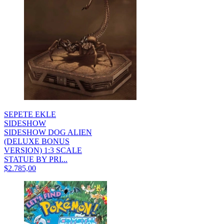
SEPETE EKLE
SIDESHOW
SIDESHOW DOG ALIEN
(DELUXE BONUS
VERSION) 1:3 SCALE
STATUE BY PRI...
$2.785,00