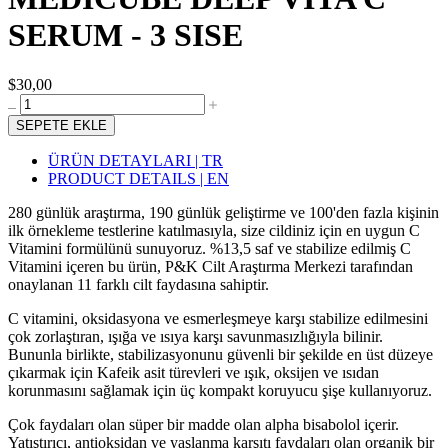
SERUM - 3 SISE
$30,00
SEPETE EKLE
ÜRÜN DETAYLARI | TR
PRODUCT DETAILS | EN
280 günlük araştırma, 190 günlük geliştirme ve 100'den fazla kişinin
ilk örnekleme testlerine katılmasıyla, size cildiniz için en uygun C
Vitamini formülünü sunuyoruz. %13,5 saf ve stabilize edilmiş C
Vitamini içeren bu ürün, P&K Cilt Araştırma Merkezi tarafından
onaylanan 11 farklı cilt faydasına sahiptir.
C vitamini, oksidasyona ve esmerleşmeye karşı stabilize edilmesini
çok zorlaştıran, ışığa ve ısıya karşı savunmasızlığıyla bilinir.
Bununla birlikte, stabilizasyonunu güvenli bir şekilde en üst düzeye
çıkarmak için Kafeik asit türevleri ve ışık, oksijen ve ısıdan
korunmasını sağlamak için üç kompakt koruyucu şişe kullanıyoruz.
Çok faydaları olan süper bir madde olan alpha bisabolol içerir.
Yatıştırıcı, antioksidan ve yaşlanma karşıtı faydaları olan organik bir