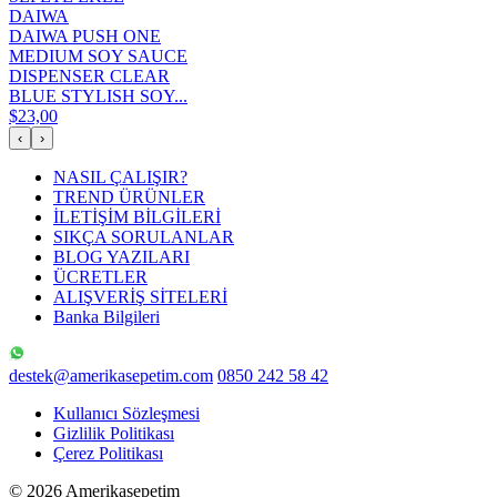
DAIWA
DAIWA PUSH ONE
MEDIUM SOY SAUCE
DISPENSER CLEAR
BLUE STYLISH SOY...
$23,00
‹
›
NASIL ÇALIŞIR?
TREND ÜRÜNLER
İLETİŞİM BİLGİLERİ
SIKÇA SORULANLAR
BLOG YAZILARI
ÜCRETLER
ALIŞVERİŞ SİTELERİ
Banka Bilgileri
destek@amerikasepetim.com
0850 242 58 42
Kullanıcı Sözleşmesi
Gizlilik Politikası
Çerez Politikası
© 2026 Amerikasepetim