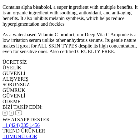
Contains alpha bisabolol, a super ingredient with multiple benefits. It
is an organic ingredient with soothing, antioxidant, and anti-aging
benefits. It also inhibits melanin synthesis, which helps reduce
hyperpigmentation and freckles.
As a water-based Vitamin C product, our Deep Vita C Ampoule is a
low irritation serum unlike other anhydrous serums. Its gentle nature
makes it great for ALL SKIN TYPES despite its high concentration,
even for sensitive ones. Also certified CRUELTY FREE.
ÜCRETSİZ
ÜYELİK
GÜVENLİ
ALIŞVERİŞ
SORUNSUZ
GÜMRÜK
GÜVENLİ
ÖDEME
BİZİ TAKİP EDİN:
WHATSAPP DESTEK
+1 (424) 335 1456
TREND ÜRÜNLER
TÜMÜNÜ GÖR