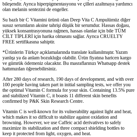
bileşendir. Ayrıca hiperpigmentasyonu ve çilleri azaltmaya yardımcı
olan melanin sentezini de engeller.
Su bazlı bir C Vitamini ürünü olan Deep Vita C Ampulümüz diğer
susuz serumların aksine tahrişi düşük bir serumdur. Hassas doğası,
yüksek konsantrasyonuna rağmen, hassas olanlar için bile TÜM
CİLT TİPLERİ için harika olmasını sağlar. Ayrıca CRUELTY
FREE sertifikasına sahiptir.
*Ürünlerin Türkçe açıklamalarında translate kullanılmıştır. Yazım
yanlışı ya da anlam bozukluğu olabilir. Ürün fiyatına haricen kargo
ve gümrük ödemeniz olacaktır. Bu masraflarınızı Whatsapp destek
hattımızdan öğrenebilirsiniz.
After 280 days of research, 190 days of development, and with over
100 people having taken part in initial sampling tests, we offer you
the optimal Vitamin C formula for your skin. Containing 13.5% pure
and stabilized Vitamin C, it boasts 11 different skin benefits
confirmed by P&K Skin Research Centre.
Vitamin C is well-known for its vulnerability against light and heat,
which makes it so difficult to stabilize against oxidation and
browning. However, we use Caffeic acid derivatives to safely
maximize its stabilization and three compact shielding bottles to
keep it protected from light, oxygen, and heat.