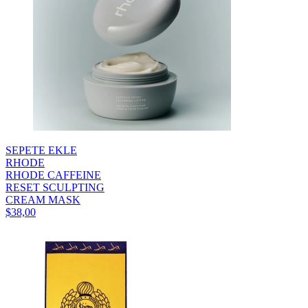
SEPETE EKLE
RHODE
RHODE CAFFEINE
RESET SCULPTING
CREAM MASK
$38,00