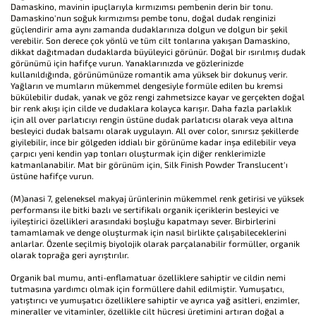
Damaskino, mavinin ipuçlarıyla kırmızımsı pembenin derin bir tonu.
Damaskino'nun soğuk kırmızımsı pembe tonu, doğal dudak renginizi
güçlendirir ama aynı zamanda dudaklarınıza dolgun ve dolgun bir şekil
verebilir. Son derece çok yönlü ve tüm cilt tonlarına yakışan Damaskino,
dikkat dağıtmadan dudaklarda büyüleyici görünür. Doğal bir ısırılmış dudak
görünümü için hafifçe vurun. Yanaklarınızda ve gözlerinizde
kullanıldığında, görünümünüze romantik ama yüksek bir dokunuş verir.
Yağların ve mumların mükemmel dengesiyle formüle edilen bu kremsi
bükülebilir dudak, yanak ve göz rengi zahmetsizce kayar ve gerçekten doğal
bir renk akışı için cilde ve dudaklara kolayca karışır. Daha fazla parlaklık
için all over parlatıcıyı rengin üstüne dudak parlatıcısı olarak veya altına
besleyici dudak balsamı olarak uygulayın. All over color, sınırsız şekillerde
giyilebilir, ince bir gölgeden iddialı bir görünüme kadar inşa edilebilir veya
çarpıcı yeni kendin yap tonları oluşturmak için diğer renklerimizle
katmanlanabilir. Mat bir görünüm için, Silk Finish Powder Translucent'ı
üstüne hafifçe vurun.
(M)anasi 7, geleneksel makyaj ürünlerinin mükemmel renk getirisi ve yüksek
performansı ile bitki bazlı ve sertifikalı organik içeriklerin besleyici ve
iyileştirici özellikleri arasındaki boşluğu kapatmayı sever. Birbirlerini
tamamlamak ve denge oluşturmak için nasıl birlikte çalışabileceklerini
anlarlar. Özenle seçilmiş biyolojik olarak parçalanabilir formüller, organik
olarak toprağa geri ayrıştırılır.
Organik bal mumu, anti-enflamatuar özelliklere sahiptir ve cildin nemi
tutmasına yardımcı olmak için formüllere dahil edilmiştir. Yumuşatıcı,
yatıştırıcı ve yumuşatıcı özelliklere sahiptir ve ayrıca yağ asitleri, enzimler,
mineraller ve vitaminler, özellikle cilt hücresi üretimini artıran doğal a