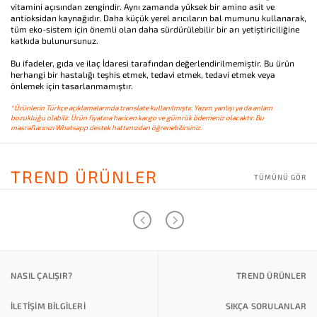
vitamini açısından zengindir. Aynı zamanda yüksek bir amino asit ve
antioksidan kaynağıdır. Daha küçük yerel arıcıların bal mumunu kullanarak,
tüm eko-sistem için önemli olan daha sürdürülebilir bir arı yetiştiriciliğine
katkıda bulunursunuz.
Bu ifadeler, gıda ve ilaç İdaresi tarafından değerlendirilmemiştir. Bu ürün
herhangi bir hastalığı teşhis etmek, tedavi etmek, tedavi etmek veya
önlemek için tasarlanmamıştır.
*Ürünlerin Türkçe açıklamalarında translate kullanılmıştır. Yazım yanlışı ya da anlam
bozukluğu olabilir. Ürün fiyatına haricen kargo ve gümrük ödemeniz olacaktır. Bu
masraflarınızı Whatsapp destek hattımızdan öğrenebilirsiniz.
TREND ÜRÜNLER
TÜMÜNÜ GÖR
NASIL ÇALIŞIR?
TREND ÜRÜNLER
İLETİŞİM BİLGİLERİ
SIKÇA SORULANLAR