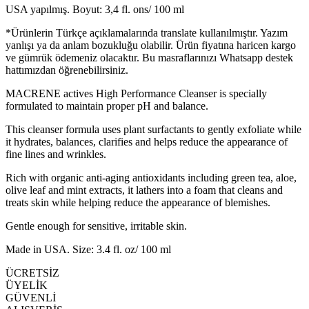
USA yapılmış. Boyut: 3,4 fl. ons/ 100 ml
*Ürünlerin Türkçe açıklamalarında translate kullanılmıştır. Yazım
yanlışı ya da anlam bozukluğu olabilir. Ürün fiyatına haricen kargo
ve gümrük ödemeniz olacaktır. Bu masraflarınızı Whatsapp destek
hattımızdan öğrenebilirsiniz.
MACRENE actives High Performance Cleanser is specially
formulated to maintain proper pH and balance.
This cleanser formula uses plant surfactants to gently exfoliate while
it hydrates, balances, clarifies and helps reduce the appearance of
fine lines and wrinkles.
Rich with organic anti-aging antioxidants including green tea, aloe,
olive leaf and mint extracts, it lathers into a foam that cleans and
treats skin while helping reduce the appearance of blemishes.
Gentle enough for sensitive, irritable skin.
Made in USA. Size: 3.4 fl. oz/ 100 ml
ÜCRETSİZ
ÜYELİK
GÜVENLİ