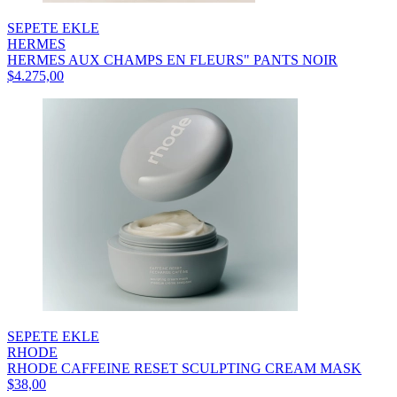
SEPETE EKLE
HERMES
HERMES AUX CHAMPS EN FLEURS" PANTS NOIR
$4.275,00
SEPETE EKLE
RHODE
RHODE CAFFEINE RESET SCULPTING CREAM MASK
$38,00