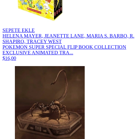
SEPETE EKLE
HELENA MAYER, JEANETTE LANE, MARIA S. BARBO, R.
SHAPIRO, TRACEY WEST
POKEMON SUPER SPECIAL FLIP BOOK COLLECTION
EXCLUSIVE ANIMATED TRA...
$16,00