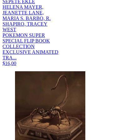
SEPETE EKLE
HELENA MAYER,
JEANETTE LANE,
MARIA S. BARBO, R.
SHAPIRO, TRACEY
WEST
POKEMON SUPER
SPECIAL FLIP BOOK
COLLECTION
EXCLUSIVE ANIMATED
TRA...
$16,00