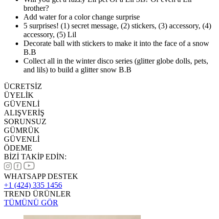
brother?
Add water for a color change surprise
5 surprises! (1) secret message, (2) stickers, (3) accessory, (4)
accessory, (5) Lil
Decorate ball with stickers to make it into the face of a snow
B.B
Collect all in the winter disco series (glitter globe dolls, pets,
and lils) to build a glitter snow B.B
ÜCRETSİZ
ÜYELİK
GÜVENLİ
ALIŞVERİŞ
SORUNSUZ
GÜMRÜK
GÜVENLİ
ÖDEME
BİZİ TAKİP EDİN:
WHATSAPP DESTEK
+1 (424) 335 1456
TREND ÜRÜNLER
TÜMÜNÜ GÖR