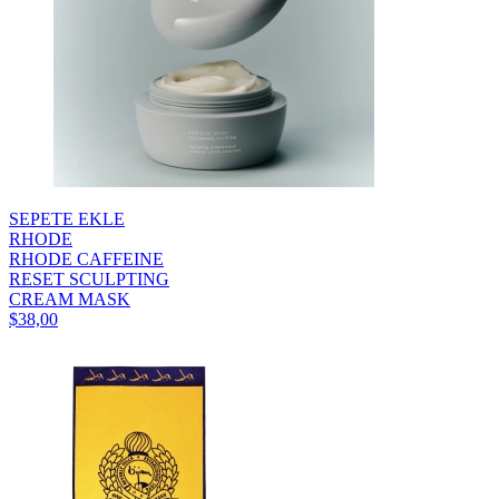
SEPETE EKLE
RHODE
RHODE CAFFEINE
RESET SCULPTING
CREAM MASK
$38,00