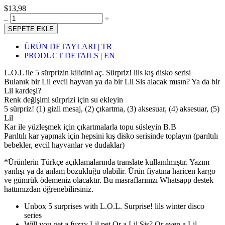
$13,98
SEPETE EKLE
ÜRÜN DETAYLARI | TR
PRODUCT DETAILS | EN
L.O.L ile 5 sürprizin kilidini aç. Sürpriz! lils kış disko serisi
Bulanık bir Lil evcil hayvan ya da bir Lil Sis alacak mısın? Ya da bir
Lil kardeşi?
Renk değişimi sürprizi için su ekleyin
5 sürpriz! (1) gizli mesaj, (2) çıkartma, (3) aksesuar, (4) aksesuar, (5)
Lil
Kar ile yüzleşmek için çıkartmalarla topu süsleyin B.B
Parıltılı kar yapmak için hepsini kış disko serisinde toplayın (parıltılı
bebekler, evcil hayvanlar ve dudaklar)
*Ürünlerin Türkçe açıklamalarında translate kullanılmıştır. Yazım
yanlışı ya da anlam bozukluğu olabilir. Ürün fiyatına haricen kargo
ve gümrük ödemeniz olacaktır. Bu masraflarınızı Whatsapp destek
hattımızdan öğrenebilirsiniz.
Unbox 5 surprises with L.O.L. Surprise! lils winter disco
series
Will you get a fuzzy Lil pet Or a Lil Sis? Or even a Lil