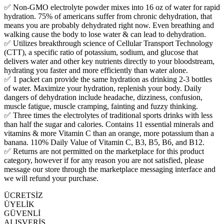
✅ Non-GMO electrolyte powder mixes into 16 oz of water for rapid
hydration. 75% of americans suffer from chronic dehydration, that
means you are probably dehydrated right now. Even breathing and
walking cause the body to lose water & can lead to dehydration.
✅ Utilizes breakthrough science of Cellular Transport Technology
(CTT), a specific ratio of potassium, sodium, and glucose that
delivers water and other key nutrients directly to your bloodstream,
hydrating you faster and more efficiently than water alone.
✅ 1 packet can provide the same hydration as drinking 2-3 bottles
of water. Maximize your hydration, replenish your body. Daily
dangers of dehydration include headache, dizziness, confusion,
muscle fatigue, muscle cramping, fainting and fuzzy thinking.
✅ Three times the electrolytes of traditional sports drinks with less
than half the sugar and calories. Contains 11 essential minerals and
vitamins & more Vitamin C than an orange, more potassium than a
banana. 110% Daily Value of Vitamin C, B3, B5, B6, and B12.
✅ Returns are not permitted on the marketplace for this product
category, however if for any reason you are not satisfied, please
message our store through the marketplace messaging interface and
we will refund your purchase.
ÜCRETSİZ
ÜYELİK
GÜVENLİ
ALIŞVERİŞ