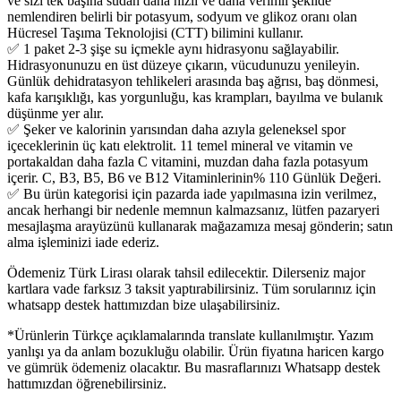
ve sizi tek başına sudan daha hızlı ve daha verimli şekilde
nemlendiren belirli bir potasyum, sodyum ve glikoz oranı olan
Hücresel Taşıma Teknolojisi (CTT) bilimini kullanır.
✅ 1 paket 2-3 şişe su içmekle aynı hidrasyonu sağlayabilir.
Hidrasyonunuzu en üst düzeye çıkarın, vücudunuzu yenileyin.
Günlük dehidratasyon tehlikeleri arasında baş ağrısı, baş dönmesi,
kafa karışıklığı, kas yorgunluğu, kas krampları, bayılma ve bulanık
düşünme yer alır.
✅ Şeker ve kalorinin yarısından daha azıyla geleneksel spor
içeceklerinin üç katı elektrolit. 11 temel mineral ve vitamin ve
portakaldan daha fazla C vitamini, muzdan daha fazla potasyum
içerir. C, B3, B5, B6 ve B12 Vitaminlerinin% 110 Günlük Değeri.
✅ Bu ürün kategorisi için pazarda iade yapılmasına izin verilmez,
ancak herhangi bir nedenle memnun kalmazsanız, lütfen pazaryeri
mesajlaşma arayüzünü kullanarak mağazamıza mesaj gönderin; satın
alma işleminizi iade ederiz.
Ödemeniz Türk Lirası olarak tahsil edilecektir. Dilerseniz major
kartlara vade farksız 3 taksit yaptırabilirsiniz. Tüm sorularınız için
whatsapp destek hattımızdan bize ulaşabilirsiniz.
*Ürünlerin Türkçe açıklamalarında translate kullanılmıştır. Yazım
yanlışı ya da anlam bozukluğu olabilir. Ürün fiyatına haricen kargo
ve gümrük ödemeniz olacaktır. Bu masraflarınızı Whatsapp destek
hattımızdan öğrenebilirsiniz.