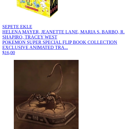
SEPETE EKLE
HELENA MAYER, JEANETTE LANE, MARIA S. BARBO, R.
SHAPIRO, TRACEY WEST
POKEMON SUPER SPECIAL FLIP BOOK COLLECTION
EXCLUSIVE ANIMATED TRA...
$16,00