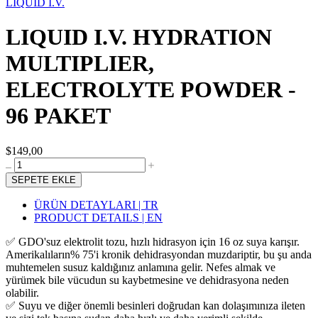
LIQUID I.V.
LIQUID I.V. HYDRATION
MULTIPLIER,
ELECTROLYTE POWDER -
96 PAKET
$149,00
SEPETE EKLE
ÜRÜN DETAYLARI | TR
PRODUCT DETAILS | EN
✅ GDO'suz elektrolit tozu, hızlı hidrasyon için 16 oz suya karışır.
Amerikalıların% 75'i kronik dehidrasyondan muzdariptir, bu şu anda
muhtemelen susuz kaldığınız anlamına gelir. Nefes almak ve
yürümek bile vücudun su kaybetmesine ve dehidrasyona neden
olabilir.
✅ Suyu ve diğer önemli besinleri doğrudan kan dolaşımınıza ileten