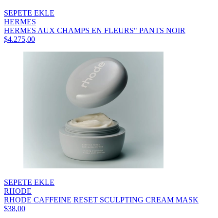
SEPETE EKLE
HERMES
HERMES AUX CHAMPS EN FLEURS" PANTS NOIR
$4.275,00
SEPETE EKLE
RHODE
RHODE CAFFEINE RESET SCULPTING CREAM MASK
$38,00