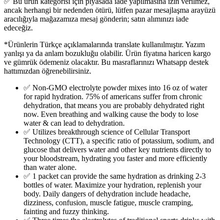
✅ Bu ürün kategorisi için piyasada iade yapılmasına izin verilmez,
ancak herhangi bir nedenden ötürü, lütfen pazar mesajlaşma arayüzü
aracılığıyla mağazamıza mesaj gönderin; satın alımınızı iade
edeceğiz.
*Ürünlerin Türkçe açıklamalarında translate kullanılmıştır. Yazım
yanlışı ya da anlam bozukluğu olabilir. Ürün fiyatına haricen kargo
ve gümrük ödemeniz olacaktır. Bu masraflarınızı Whatsapp destek
hattımızdan öğrenebilirsiniz.
✅ Non-GMO electrolyte powder mixes into 16 oz of water
for rapid hydration. 75% of americans suffer from chronic
dehydration, that means you are probably dehydrated right
now. Even breathing and walking cause the body to lose
water & can lead to dehydration.
✅ Utilizes breakthrough science of Cellular Transport
Technology (CTT), a specific ratio of potassium, sodium, and
glucose that delivers water and other key nutrients directly to
your bloodstream, hydrating you faster and more efficiently
than water alone.
✅ 1 packet can provide the same hydration as drinking 2-3
bottles of water. Maximize your hydration, replenish your
body. Daily dangers of dehydration include headache,
dizziness, confusion, muscle fatigue, muscle cramping,
fainting and fuzzy thinking.