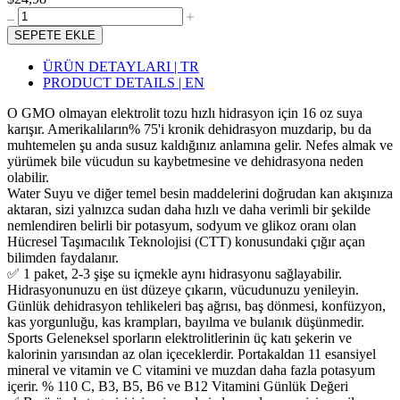
SEPETE EKLE
ÜRÜN DETAYLARI | TR
PRODUCT DETAILS | EN
O GMO olmayan elektrolit tozu hızlı hidrasyon için 16 oz suya
karışır. Amerikalıların% 75'i kronik dehidrasyon muzdarip, bu da
muhtemelen şu anda susuz kaldığınız anlamına gelir. Nefes almak ve
yürümek bile vücudun su kaybetmesine ve dehidrasyona neden
olabilir.
Water Suyu ve diğer temel besin maddelerini doğrudan kan akışınıza
aktaran, sizi yalnızca sudan daha hızlı ve daha verimli bir şekilde
nemlendiren belirli bir potasyum, sodyum ve glikoz oranı olan
Hücresel Taşımacılık Teknolojisi (CTT) konusundaki çığır açan
bilimden faydalanır.
✅ 1 paket, 2-3 şişe su içmekle aynı hidrasyonu sağlayabilir.
Hidrasyonunuzu en üst düzeye çıkarın, vücudunuzu yenileyin.
Günlük dehidrasyon tehlikeleri baş ağrısı, baş dönmesi, konfüzyon,
kas yorgunluğu, kas krampları, bayılma ve bulanık düşünmedir.
Sports Geleneksel sporların elektrolitlerinin üç katı şekerin ve
kalorinin yarısından az olan içeceklerdir. Portakaldan 11 esansiyel
mineral ve vitamin ve C vitamini ve muzdan daha fazla potasyum
içerir. % 110 C, B3, B5, B6 ve B12 Vitamini Günlük Değeri