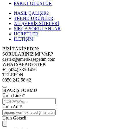
PAKET OLUŞTUR
NASIL ÇALIŞIR?
TREND ÜRÜNLER
ALIŞVERİŞ SİTELERİ
SIKÇA SORULANLAR
ÜCRETLER
İLETİŞİM
BİZİ TAKİP EDİN:
SORULARINIZ MI VAR?
destek@amerikasepetim.com
WHATSAPP DESTEK
+1 (424) 335 1456
TELEFON
0850 242 58 42
SİPARİŞ FORMU
Ürün Linki*
Ürün Adı*
Ürün Görseli