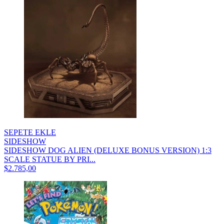
SEPETE EKLE
SIDESHOW
SIDESHOW DOG ALIEN (DELUXE BONUS VERSION) 1:3
SCALE STATUE BY PRI...
$2.785,00