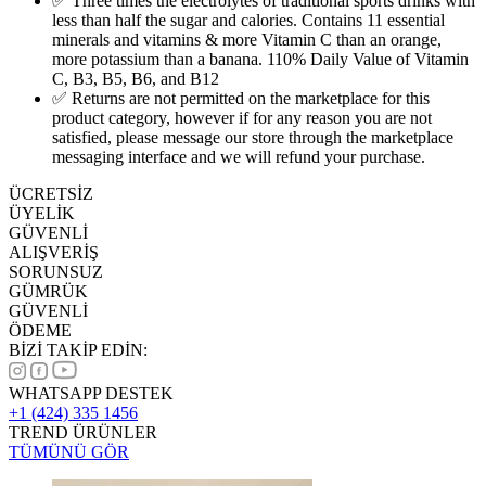
✅ Three times the electrolytes of traditional sports drinks with
less than half the sugar and calories. Contains 11 essential
minerals and vitamins & more Vitamin C than an orange,
more potassium than a banana. 110% Daily Value of Vitamin
C, B3, B5, B6, and B12
✅ Returns are not permitted on the marketplace for this
product category, however if for any reason you are not
satisfied, please message our store through the marketplace
messaging interface and we will refund your purchase.
ÜCRETSİZ
ÜYELİK
GÜVENLİ
ALIŞVERİŞ
SORUNSUZ
GÜMRÜK
GÜVENLİ
ÖDEME
BİZİ TAKİP EDİN:
WHATSAPP DESTEK
+1 (424) 335 1456
TREND ÜRÜNLER
TÜMÜNÜ GÖR