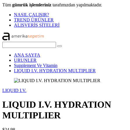
Tüm
gümrük işlemleriniz
tarafımızdan yapılmaktadır.
NASIL ÇALIŞIR?
TREND ÜRÜNLER
ALIŞVERİŞ SİTELERİ
ANA SAYFA
URUNLER
Supplement Ve Vitamin
LIQUID I.V. HYDRATION MULTIPLIER
LIQUID I.V.
LIQUID I.V. HYDRATION
MULTIPLIER
$24,98