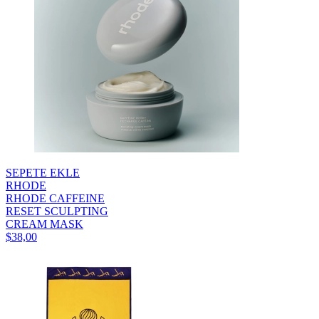
SEPETE EKLE
RHODE
RHODE CAFFEINE
RESET SCULPTING
CREAM MASK
$38,00