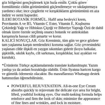
göz bölgesini gençleştirmek için hızla emilir. Çoklu görev
formülümüz cildin görünümünü güçlendirmeye ve sıkılaştırmaya
yardımcı olur; ince çizgilerin ve kırışıklıkların görünümünü en aza
indirir ve nemi hapseder.
İLERİ BOTANİK FORMÜL. Hafif ama besleyici krem,
Provitamin A ve B5, Vitamin C Ester, Vitamin E, Kuşburnu
Çekirdeği Yağı ve Hibiskus Çiçeği ve Biberiye Yaprağı Özü de dahil
olmak üzere özenle seçilmiş onarıcı botanik ve antioksidan
karışımıyla hassas cildi şımartır ve korur.
KALICI SONUÇLAR. Göz Kremimiz, tüm gün ve gece gözlere
tam yaşlanma karşıtı nemlendirici koruma sağlar. Göz çevresindeki
yaşlanan ciltle ilişkili en yaygın sıkıntıları giderir (koyu halkalar,
şişkinlik, sıkılık kaybı, cilt sarkması, kırışıklıklar, kaz ayakları ve
kuruluk).
*Ürünlerin Türkçe açıklamalarında translate kullanılmıştır. Yazım
yanlışı ya da anlam bozukluğu olabilir. Ürün fiyatına haricen kargo
ve gümrük ödemeniz olacaktır. Bu masraflarınızı Whatsapp destek
hattımızdan öğrenebilirsiniz.
POWERFUL REJUVENATION. All-in-one Eye Cream
absorbs quickly to rejuvenate the delicate eye area for bright,
lifted, youthful looking eyes. Our multi-tasking formula helps
reinforce and firm the look of skin; minimize the appearance
of fine lines and wrinkles, and lock in moisture.