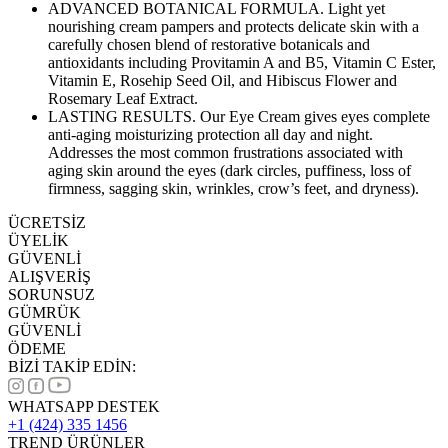
ADVANCED BOTANICAL FORMULA. Light yet
nourishing cream pampers and protects delicate skin with a
carefully chosen blend of restorative botanicals and
antioxidants including Provitamin A and B5, Vitamin C Ester,
Vitamin E, Rosehip Seed Oil, and Hibiscus Flower and
Rosemary Leaf Extract.
LASTING RESULTS. Our Eye Cream gives eyes complete
anti-aging moisturizing protection all day and night.
Addresses the most common frustrations associated with
aging skin around the eyes (dark circles, puffiness, loss of
firmness, sagging skin, wrinkles, crow’s feet, and dryness).
ÜCRETSİZ
ÜYELİK
GÜVENLİ
ALIŞVERİŞ
SORUNSUZ
GÜMRÜK
GÜVENLİ
ÖDEME
BİZİ TAKİP EDİN:
WHATSAPP DESTEK
+1 (424) 335 1456
TREND ÜRÜNLER