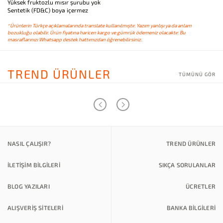
Yüksek fruktozlu mısır şurubu yok
Sentetik (FD&C) boya içermez
*Ürünlerin Türkçe açıklamalarında translate kullanılmıştır. Yazım yanlışı ya da anlam
bozukluğu olabilir. Ürün fiyatına haricen kargo ve gümrük ödemeniz olacaktır. Bu
masraflarınızı Whatsapp destek hattımızdan öğrenebilirsiniz.
TREND ÜRÜNLER
TÜMÜNÜ GÖR
NASIL ÇALIŞIR?
TREND ÜRÜNLER
İLETİŞİM BİLGİLERİ
SIKÇA SORULANLAR
BLOG YAZILARI
ÜCRETLER
ALIŞVERİŞ SİTELERİ
BANKA BILGILERI