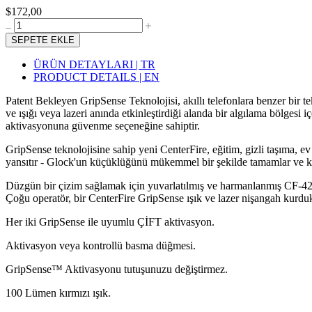
$172,00
SEPETE EKLE
ÜRÜN DETAYLARI | TR
PRODUCT DETAILS | EN
Patent Bekleyen GripSense Teknolojisi, akıllı telefonlara benzer bir tekn
ve ışığı veya lazeri anında etkinleştirdiği alanda bir algılama bölges
aktivasyonuna güvenme seçeneğine sahiptir.
GripSense teknolojisine sahip yeni CenterFire, eğitim, gizli taşıma, ev
yansıtır - Glock'un küçüklüğünü mükemmel bir şekilde tamamlar ve ko
Düzgün bir çizim sağlamak için yuvarlatılmış ve harmanlanmış CF-4243
Çoğu operatör, bir CenterFire GripSense ışık ve lazer nişangah kurduk
Her iki GripSense ile uyumlu ÇİFT aktivasyon.
Aktivasyon veya kontrollü basma düğmesi.
GripSense™ Aktivasyonu tutuşunuzu değiştirmez.
100 Lümen kırmızı ışık.