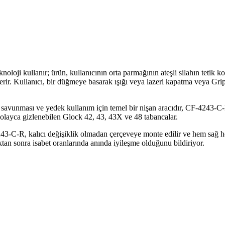
oloji kullanır; ürün, kullanıcının orta parmağının ateşli silahın tetik kor
i içerir. Kullanıcı, bir düğmeye basarak ışığı veya lazeri kapatma veya
 savunması ve yedek kullanım için temel bir nişan aracıdır, CF-4243-C-R,
layca gizlenebilen Glock 42, 43, 43X ve 48 tabancalar.
-C-R, kalıcı değişiklik olmadan çerçeveye monte edilir ve hem sağ hem 
tan sonra isabet oranlarında anında iyileşme olduğunu bildiriyor.