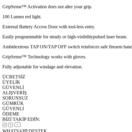
GripSense™ Activation does not alter your grip.
100 Lumen red light.
External Battery Access Door with tool-less entry.
Easily programmable for steady or high-visibilitypulsed laser beam.
Ambidextrous TAP ON/TAP OFF switch reinforces safe firearm hand
GripSense™ Technology works with gloves.
Fully adjustable for windage and elevation.
ÜCRETSİZ
ÜYELİK
GÜVENLİ
ALIŞVERİŞ
SORUNSUZ
GÜMRÜK
GÜVENLİ
ÖDEME
BİZİ TAKİP EDİN:
WHATSAPP DESTEK