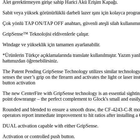
Alet gerektirmeyen girişe sahip Harici Akü Erişim Kapağı.
Sabit veya yüksek görünürlüklü darbeli lazer ışını için kolayca progra
Çok yönlü TAP ON/TAP OFF anahtarı, güvenli ateşli silah kullanımın
GripSense™ Teknolojisi eldivenlerle çalışır.
Windage ve yükseklik için tamamen ayarlanabilir.
*Ürünlerin Türkçe açıklamalarında translate kullanılmıştır. Yazım yan
hattımızdan öğrenebilirsiniz.
The Patent Pending GripSense Technology utilizes similar technology to
senses the user’s grip on the firearm and activates the light or laser in
button activation
The new CenterFire with GripSense technology is an essential sightin
point downrange – the perfect complement to Glock's small and easil
Rounded and blended to ensure a smooth draw, the CF-4243-C-R mount
operators report immediate improvement to hit ratios after installing a
DUAL activation capable with either GripSense.
Activation or controlled push button.