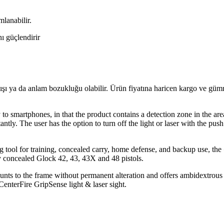
mlanabilir.
ı güçlendirir
lışı ya da anlam bozukluğu olabilir. Ürün fiyatına haricen kargo ve gü
 smartphones, in that the product contains a detection zone in the area
stantly. The user has the option to turn off the light or laser with the pu
g tool for training, concealed carry, home defense, and backup use, the
y concealed Glock 42, 43, 43X and 48 pistols.
s to the frame without permanent alteration and offers ambidextrous 
 CenterFire GripSense light & laser sight.