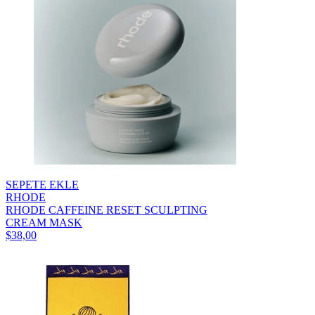
SEPETE EKLE
RHODE
RHODE CAFFEINE RESET SCULPTING
CREAM MASK
$38,00