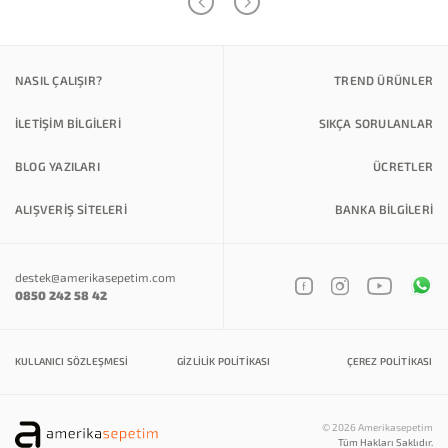
NASIL ÇALIŞIR?
TREND ÜRÜNLER
İLETİŞİM BİLGİLERİ
SIKÇA SORULANLAR
BLOG YAZILARI
ÜCRETLER
ALIŞVERİŞ SİTELERİ
BANKA BILGILERI
destek@amerikasepetim.com
0850 242 58 42
KULLANICI SÖZLEŞMESI
GIZLILIK POLITIKASI
ÇEREZ POLITIKASI
© 2026 Amerikasepetim
Tüm Hakları Saklıdır.