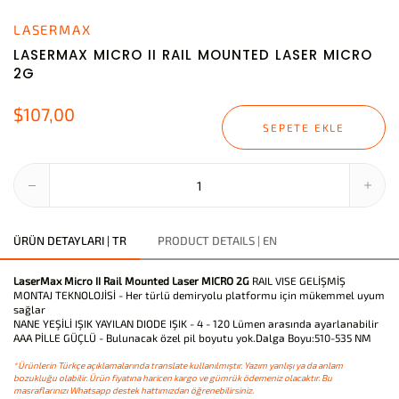
LASERMAX
LASERMAX MICRO II RAIL MOUNTED LASER MICRO
2G
$107,00
SEPETE EKLE
ÜRÜN DETAYLARI | TR
PRODUCT DETAILS | EN
LaserMax Micro II Rail Mounted Laser MICRO 2G
RAIL VISE GELİŞMİŞ
MONTAJ TEKNOLOJİSİ - Her türlü demiryolu platformu için mükemmel uyum
sağlar
NANE YEŞİLİ IŞIK YAYILAN DIODE IŞIK - 4 - 120 Lümen arasında ayarlanabilir
AAA PİLLE GÜÇLÜ - Bulunacak özel pil boyutu yok.Dalga Boyu:510-535 NM
*Ürünlerin Türkçe açıklamalarında translate kullanılmıştır. Yazım yanlışı ya da anlam
bozukluğu olabilir. Ürün fiyatına haricen kargo ve gümrük ödemeniz olacaktır. Bu
masraflarınızı Whatsapp destek hattımızdan öğrenebilirsiniz.