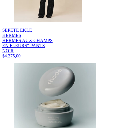
SEPETE EKLE
HERMES
HERMES AUX CHAMPS
EN FLEURS" PANTS
NOIR
$4.275,00