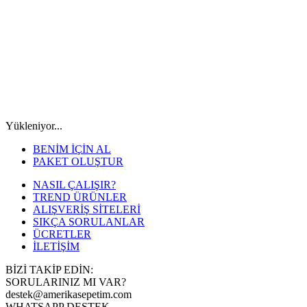
Yükleniyor...
BENİM İÇİN AL
PAKET OLUŞTUR
NASIL ÇALIŞIR?
TREND ÜRÜNLER
ALIŞVERİŞ SİTELERİ
SIKÇA SORULANLAR
ÜCRETLER
İLETİŞİM
BİZİ TAKİP EDİN:
SORULARINIZ MI VAR?
destek@amerikasepetim.com
WHATSAPP DESTEK