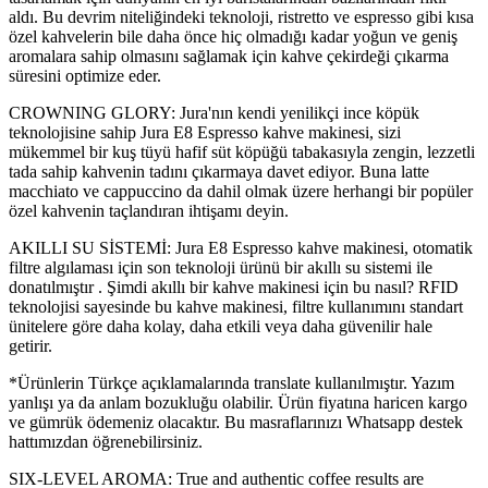
aldı. Bu devrim niteliğindeki teknoloji, ristretto ve espresso gibi kısa
özel kahvelerin bile daha önce hiç olmadığı kadar yoğun ve geniş
aromalara sahip olmasını sağlamak için kahve çekirdeği çıkarma
süresini optimize eder.
CROWNING GLORY: Jura'nın kendi yenilikçi ince köpük
teknolojisine sahip Jura E8 Espresso kahve makinesi, sizi
mükemmel bir kuş tüyü hafif süt köpüğü tabakasıyla zengin, lezzetli
tada sahip kahvenin tadını çıkarmaya davet ediyor. Buna latte
macchiato ve cappuccino da dahil olmak üzere herhangi bir popüler
özel kahvenin taçlandıran ihtişamı deyin.
AKILLI SU SİSTEMİ: Jura E8 Espresso kahve makinesi, otomatik
filtre algılaması için son teknoloji ürünü bir akıllı su sistemi ile
donatılmıştır . Şimdi akıllı bir kahve makinesi için bu nasıl? RFID
teknolojisi sayesinde bu kahve makinesi, filtre kullanımını standart
ünitelere göre daha kolay, daha etkili veya daha güvenilir hale
getirir.
*Ürünlerin Türkçe açıklamalarında translate kullanılmıştır. Yazım
yanlışı ya da anlam bozukluğu olabilir. Ürün fiyatına haricen kargo
ve gümrük ödemeniz olacaktır. Bu masraflarınızı Whatsapp destek
hattımızdan öğrenebilirsiniz.
SIX-LEVEL AROMA: True and authentic coffee results are