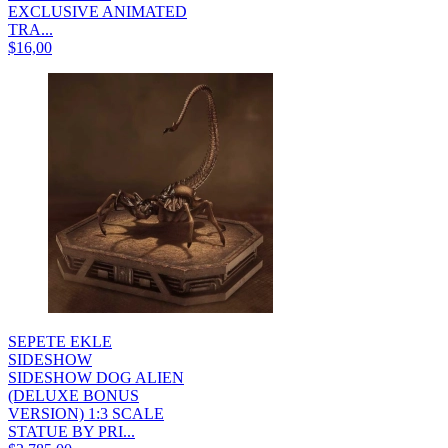
EXCLUSIVE ANIMATED
TRA...
$16,00
SEPETE EKLE
SIDESHOW
SIDESHOW DOG ALIEN
(DELUXE BONUS
VERSION) 1:3 SCALE
STATUE BY PRI...