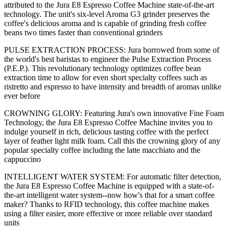
attributed to the Jura E8 Espresso Coffee Machine state-of-the-art
technology. The unit's six-level Aroma G3 grinder preserves the
coffee's delicious aroma and is capable of grinding fresh coffee
beans two times faster than conventional grinders
PULSE EXTRACTION PROCESS: Jura borrowed from some of
the world's best baristas to engineer the Pulse Extraction Process
(P.E.P.). This revolutionary technology optimizes coffee bean
extraction time to allow for even short specialty coffees such as
ristretto and espresso to have intensity and breadth of aromas unlike
ever before
CROWNING GLORY: Featuring Jura's own innovative Fine Foam
Technology, the Jura E8 Espresso Coffee Machine invites you to
indulge yourself in rich, delicious tasting coffee with the perfect
layer of feather light milk foam. Call this the crowning glory of any
popular specialty coffee including the latte macchiato and the
cappuccino
INTELLIGENT WATER SYSTEM: For automatic filter detection,
the Jura E8 Espresso Coffee Machine is equipped with a state-of-
the-art intelligent water system--now how's that for a smart coffee
maker? Thanks to RFID technology, this coffee machine makes
using a filter easier, more effective or more reliable over standard
units