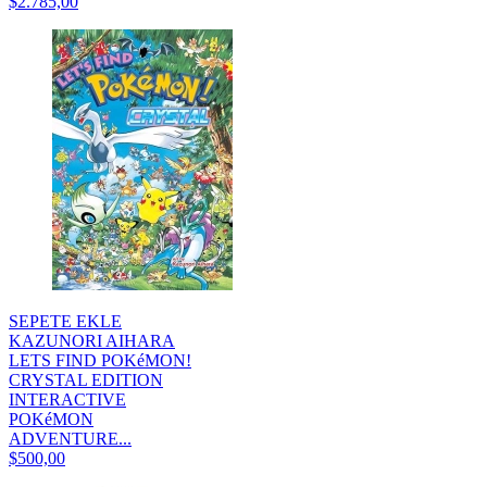
$2.785,00
SEPETE EKLE
KAZUNORI AIHARA
LETS FIND POKéMON!
CRYSTAL EDITION
INTERACTIVE
POKéMON
ADVENTURE...
$500,00