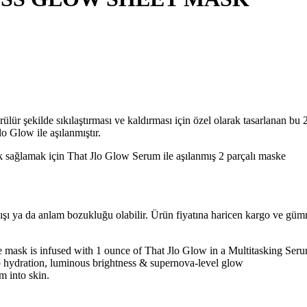
lür şekilde sıkılaştırması ve kaldırması için özel olarak tasarlanan bu 
o Glow ile aşılanmıştır.
k sağlamak için That Jlo Glow Serum ile aşılanmış 2 parçalı maske
lışı ya da anlam bozukluğu olabilir. Ürün fiyatına haricen kargo ve gü
iece mask is infused with 1 ounce of That Jlo Glow in a Multitasking Se
p hydration, luminous brightness & supernova-level glow
 into skin.