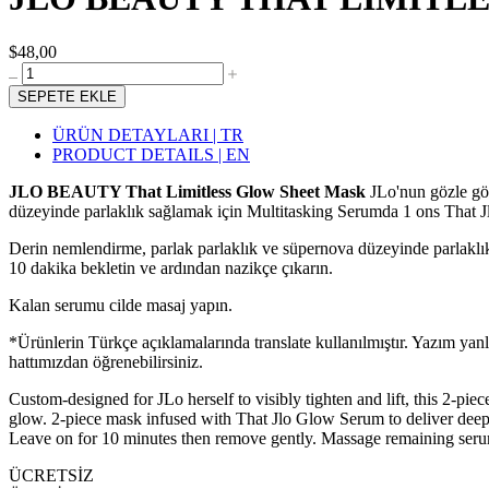
$48,00
SEPETE EKLE
ÜRÜN DETAYLARI | TR
PRODUCT DETAILS | EN
JLO BEAUTY That Limitless Glow Sheet Mask
JLo'nun gözle görü
düzeyinde parlaklık sağlamak için Multitasking Serumda 1 ons That Jl
Derin nemlendirme, parlak parlaklık ve süpernova düzeyinde parlaklı
10 dakika bekletin ve ardından nazikçe çıkarın.
Kalan serumu cilde masaj yapın.
*Ürünlerin Türkçe açıklamalarında translate kullanılmıştır. Yazım yan
hattımızdan öğrenebilirsiniz.
Custom-designed for JLo herself to visibly tighten and lift, this 2-p
glow. 2-piece mask infused with That Jlo Glow Serum to deliver dee
Leave on for 10 minutes then remove gently. Massage remaining serum
ÜCRETSİZ