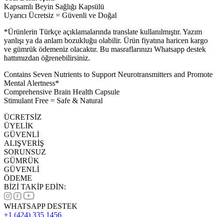
Kapsamlı Beyin Sağlığı Kapsülü
Uyarıcı Ücretsiz = Güvenli ve Doğal
*Ürünlerin Türkçe açıklamalarında translate kullanılmıştır. Yazım
yanlışı ya da anlam bozukluğu olabilir. Ürün fiyatına haricen kargo
ve gümrük ödemeniz olacaktır. Bu masraflarınızı Whatsapp destek
hattımızdan öğrenebilirsiniz.
Contains Seven Nutrients to Support Neurotransmitters and Promote
Mental Alertness*
Comprehensive Brain Health Capsule
Stimulant Free = Safe & Natural
ÜCRETSİZ
ÜYELİK
GÜVENLİ
ALIŞVERİŞ
SORUNSUZ
GÜMRÜK
GÜVENLİ
ÖDEME
BİZİ TAKİP EDİN:
WHATSAPP DESTEK
+1 (424) 335 1456