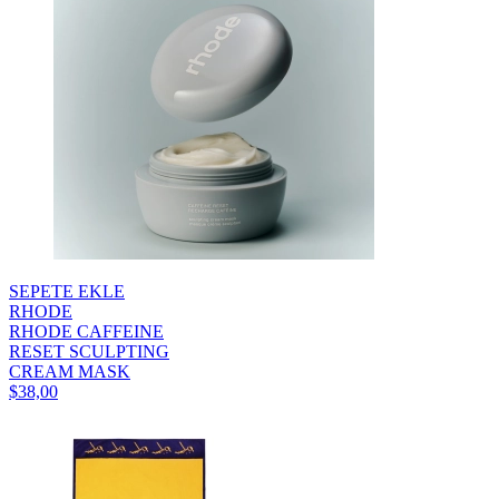
SEPETE EKLE
RHODE
RHODE CAFFEINE
RESET SCULPTING
CREAM MASK
$38,00