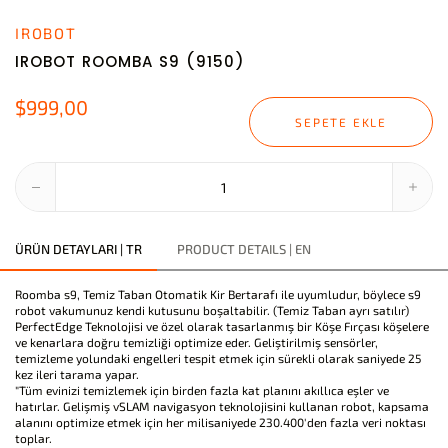
IROBOT
IROBOT ROOMBA S9 (9150)
$999,00
SEPETE EKLE
ÜRÜN DETAYLARI | TR
PRODUCT DETAILS | EN
Roomba s9, Temiz Taban Otomatik Kir Bertarafı ile uyumludur, böylece s9
robot vakumunuz kendi kutusunu boşaltabilir. (Temiz Taban ayrı satılır)
PerfectEdge Teknolojisi ve özel olarak tasarlanmış bir Köşe Fırçası köşelere
ve kenarlara doğru temizliği optimize eder. Geliştirilmiş sensörler,
temizleme yolundaki engelleri tespit etmek için sürekli olarak saniyede 25
kez ileri tarama yapar.
"Tüm evinizi temizlemek için birden fazla kat planını akıllıca eşler ve
hatırlar. Gelişmiş vSLAM navigasyon teknolojisini kullanan robot, kapsama
alanını optimize etmek için her milisaniyede 230.400'den fazla veri noktası
toplar.