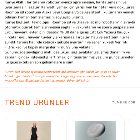
Künye Akıllı Haritalama robotun evinizi öğrenmesini, haritalamasını ve
uyarlamasını sağlar. Kahvaltı yemek için yarışırken kırıntılar yere dökülürse,
Roomba s9 robotuna Alexa veya Google Voice Assistant'ı kullanarak yemek
odasını hemen temizlemesini söyleyebilirsiniz.
Künye Bağlantı Teknolojisi, Roomba s9 ve Braava jet m6 robotlarının sırayla
otomatik olarak temizlenmesini sağlar - vakumlama ve sonra paspaslama.
Evcil hayvanlı evler için idealdir. % 30 daha geniş Çift Çok Yüzeyli Kauçuk
Fırçalar evcil hayvan tüyleriyle karışmaz. Fırçalar, halı ve sert zeminlerle
sürekli temas halinde kalacak şekilde ayarlanır ve esner. Yüksek Verimli
Filtre, kedi ve köpek alerjenlerinin% 99'unu yakalar.
Günümüzde sevdiğiniz akıllı özellikleri sağlayabilen gelişmiş donanım ve
zaman içindeki işlevselliği artırmak için tasarlanmış yazılım güncellemeleri
ile gelecekteki en son gelişmelere erişim.
*Ürünlerin Türkçe açıklamalarında translate kullanılmıştır. Yazım yanlışı ya da anlam
bozukluğu olabilir. Ürün fiyatına haricen kargo ve gümrük ödemeniz olacaktır. Bu
masraflarınızı Whatsapp destek hattımızdan öğrenebilirsiniz.
TREND ÜRÜNLER
TÜMÜNÜ GÖR