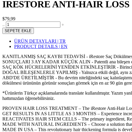
IRESTORE ANTI-HAIR LOSS S
$79,99
SEPETE EKLE
ÜRÜN DETAYLARI | TR
PRODUCT DETAILS | EN
KANITLANMIŞ SAÇ KAYBI TEDAVİSİ - iRestore Saç Dökülmesine Karşı 
SONUÇLARI 3 AY KADAR KÜÇÜK ALIN - Patentli ana bileşen olan Re
SAÇ KÖK HÜCRELERİNİ YENİDEN ETKİNLEŞTİRİR - Birincil bileşen ol
DOĞAL BİLEŞENLERLE YAPILMIŞ - Yalnızca etkili değil, aynı zamanda
ABD'DE ÜRETİLMİŞTİR - Bu devrim niteliğindeki saç kalınlaştırma fo
dökülmesi ürününün görünür sonuçları görmek için en az 90 gün gerek
*Ürünlerin Türkçe açıklamalarında translate kullanılmıştır. Yazım yan
hattımızdan öğrenebilirsiniz.
PROVEN HAIR LOSS TREATMENT – The iRestore Anti-Hair Loss Serum
GET RESULTS IN AS LITTLE AS 3 MONTHS – Experience incredible ha
REACTIVATES HAIR STEM CELLS – The primary ingredient, Redensyl, i
MADE WITH NATURAL INGREDIENTS – Choose a solution that is not onl
MADE IN USA – This revolutionary hair thickening formula is develope