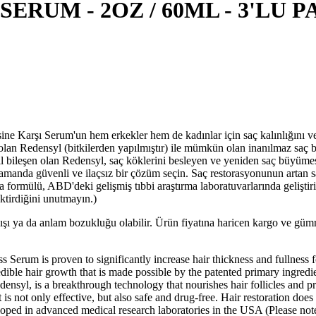
ERUM - 2OZ / 60ML - 3'LU 
Serum'un hem erkekler hem de kadınlar için saç kalınlığını ve dol
densyl (bitkilerden yapılmıştır) ile mümkün olan inanılmaz saç b
an Redensyl, saç köklerini besleyen ve yeniden saç büyümesi için 
 güvenli ve ilaçsız bir çözüm seçin. Saç restorasyonunun artan sağl
rmülü, ABD'deki gelişmiş tıbbi araştırma laboratuvarlarında geliştiri
tirdiğini unutmayın.)
lışı ya da anlam bozukluğu olabilir. Ürün fiyatına haricen kargo ve gü
 is proven to significantly increase hair thickness and fullness 
ir growth that is made possible by the patented primary ingredien
s a breakthrough technology that nourishes hair follicles and proli
y effective, but also safe and drug-free. Hair restoration does not
d in advanced medical research laboratories in the USA (Please note th