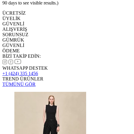
90 days to see visible results.)
ÜCRETSİZ
ÜYELİK
GÜVENLİ
ALIŞVERİŞ
SORUNSUZ
GÜMRÜK
GÜVENLİ
ÖDEME
BİZİ TAKİP EDİN:
WHATSAPP DESTEK
+1 (424) 335 1456
TREND ÜRÜNLER
TÜMÜNÜ GÖR