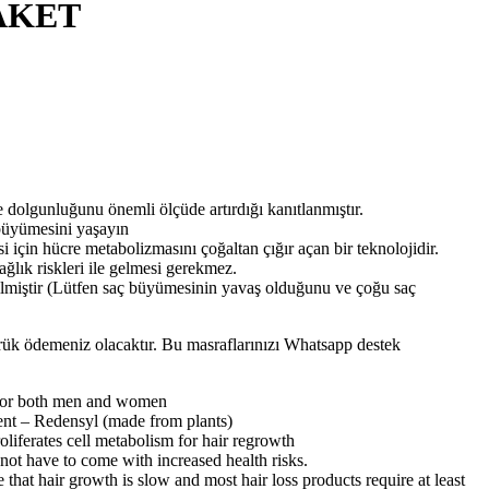
PAKET
gunluğunu önemli ölçüde artırdığı kanıtlanmıştır.
üyümesini yaşayın
hücre metabolizmasını çoğaltan çığır açan bir teknolojidir.
ık riskleri ile gelmesi gerekmez.
lmiştir (Lütfen saç büyümesinin yavaş olduğunu ve çoğu saç
mrük ödemeniz olacaktır. Bu masraflarınızı Whatsapp destek
for both men and women
t – Redensyl (made from plants)
ferates cell metabolism for hair regrowth
 have to come with increased health risks.
at hair growth is slow and most hair loss products require at least