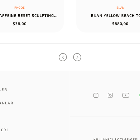
RHODE
BIJAN
RHODE CAFFEINE RESET SCULPTING CREAM MASK
BIJAN YELLOW BEACH 
$38,00
$880,00
LER
LANLAR
LERI
KULLANICI SÖZLEŞMESI