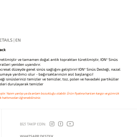
TAILS | EN
Pack
ilmiştir ve tamamen doğal antik topraktan türetilmiştir, ION* Sinüs
lleri yeniden uyandırır.
sel düzeyde genel sinüs sağlığını geliştirin! ION* Sinüs Desteği, nazal
umaya yardımcı olur - bağırsaklarınızın asıl başlangıcı!
sinüslerinizi temizler ve temizler, toz, polen ve havadaki partiküller
deleri durulayarak temizler
ştır. Yazım yanlışı ya da anlam bozukluğu olabilir. Ürün fiyatına haricen kargo ve gümrük
 hattımızdan öğrenebilirsiniz.
BİZİ TAKİP EDİN:
WHATSAPP DESTEK