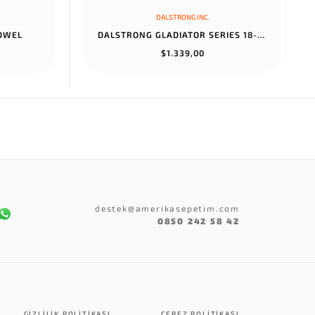
DALSTRONG INC.
TOWEL
DALSTRONG GLADIATOR SERIES 18-PIECE COLOSSAL KNIFE SET WITH BLOCK...
$1.339,00
destek@amerikasepetim.com
0850 242 58 42
GIZLILIK POLITIKASI
ÇEREZ POLITIKASI