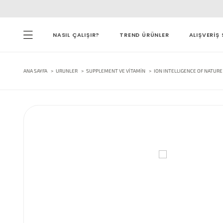
NASIL ÇALIŞIR?
TREND ÜRÜNLER
ALIŞVERİŞ 
ANA SAYFA
URUNLER
SUPPLEMENT VE VITAMIN
ION INTELLIGENCE OF NATURE 