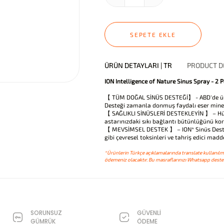
SEPETE EKLE
ÜRÜN DETAYLARI | TR
PRODUCT DE
ION Intelligence of Nature Sinus Spray - 2 
【 TÜM DOĞAL SİNÜS DESTEĞİ】 - ABD'de üret
Desteği zamanla donmuş faydalı eser minera
【 SAĞLIKLI SİNÜSLERİ DESTEKLEYİN 】 – Hücre
astarınızdaki sıkı bağlantı bütünlüğünü kor
【 MEVSİMSEL DESTEK 】 – ION* Sinüs Desteği 
gibi çevresel toksinleri ve tahriş edici mad
*Ürünlerin Türkçe açıklamalarında translate kullanılmı
ödemeniz olacaktır. Bu masraflarınızı Whatsapp destek
SORUNSUZ
GÜVENLİ
GÜMRÜK
ÖDEME