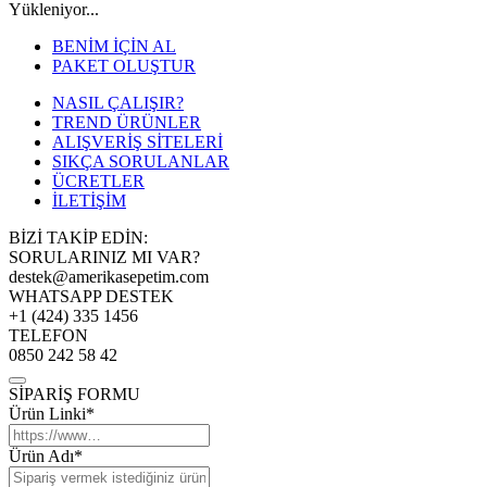
Yükleniyor...
BENİM İÇİN AL
PAKET OLUŞTUR
NASIL ÇALIŞIR?
TREND ÜRÜNLER
ALIŞVERİŞ SİTELERİ
SIKÇA SORULANLAR
ÜCRETLER
İLETİŞİM
BİZİ TAKİP EDİN:
SORULARINIZ MI VAR?
destek@amerikasepetim.com
WHATSAPP DESTEK
+1 (424) 335 1456
TELEFON
0850 242 58 42
SİPARİŞ FORMU
Ürün Linki*
Ürün Adı*