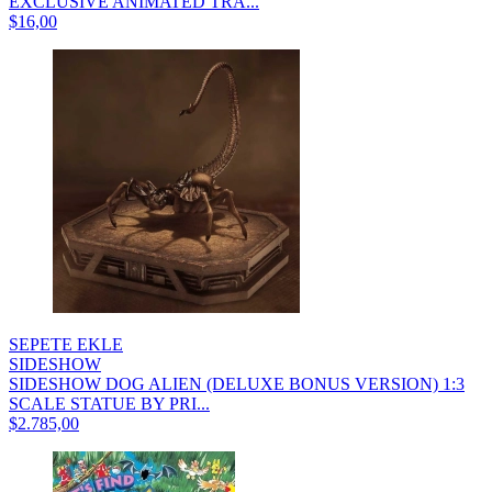
EXCLUSIVE ANIMATED TRA...
$16,00
SEPETE EKLE
SIDESHOW
SIDESHOW DOG ALIEN (DELUXE BONUS VERSION) 1:3
SCALE STATUE BY PRI...
$2.785,00