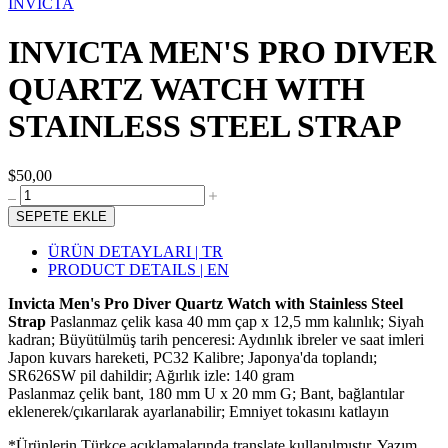
INVICTA
INVICTA MEN'S PRO DIVER
QUARTZ WATCH WITH
STAINLESS STEEL STRAP
$50,00
SEPETE EKLE
ÜRÜN DETAYLARI | TR
PRODUCT DETAILS | EN
Invicta Men's Pro Diver Quartz Watch with Stainless Steel
Strap
Paslanmaz çelik kasa 40 mm çap x 12,5 mm kalınlık; Siyah
kadran; Büyütülmüş tarih penceresi: Aydınlık ibreler ve saat imleri
Japon kuvars hareketi, PC32 Kalibre; Japonya'da toplandı;
SR626SW pil dahildir; Ağırlık izle: 140 gram
Paslanmaz çelik bant, 180 mm U x 20 mm G; Bant, bağlantılar
eklenerek/çıkarılarak ayarlanabilir; Emniyet tokasını katlayın
*Ürünlerin Türkçe açıklamalarında translate kullanılmıştır. Yazım