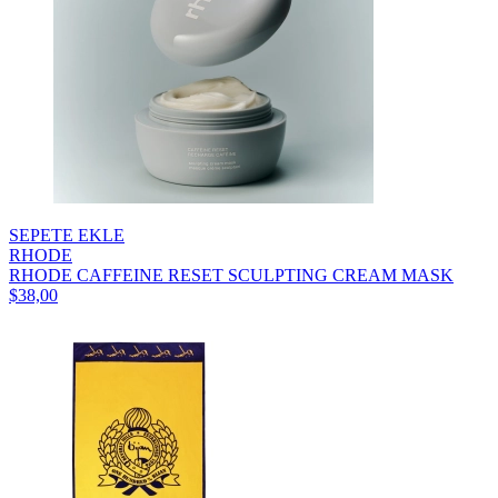
SEPETE EKLE
RHODE
RHODE CAFFEINE RESET SCULPTING CREAM MASK
$38,00