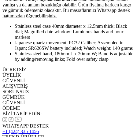
yanlışı ya da anlam bozukluğu olabilir. Ürün fiyatına haricen kargo
ve gümrük ödemeniz olacaktır. Bu masraflarınızı Whatsapp destek
hattımızdan öğrenebilirsiniz.
Stainless steel case 40mm diameter x 12.5mm thick; Black
dial; Magnified date window: Luminous hands and hour
markers
Japanese quartz movement, PC32 Caliber; Assembled in
Japan; SR626SW battery included; Watch weight: 140 grams
Stainless steel band, 180mm L x 20mm W; Band is adjustable
by adding/removing links; Fold over safety clasp
ÜCRETSİZ
ÜYELİK
GÜVENLİ
ALIŞVERİŞ
SORUNSUZ
GÜMRÜK
GÜVENLİ
ÖDEME
BİZİ TAKİP EDİN:
WHATSAPP DESTEK
+1 (424) 335 1456
TREND ÜRÜNLER