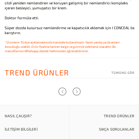
cildi yeniden nemlendiren ve koruyan gelişmiş bir nemlendirici kompleks
içeren besleyici, yumuşatıcı bir krem.
Doktor formüle etti.
Süper dozda kusursuz nemlendirme ve kapatıcılık eklemek için I CONCEAL ile
karıştırın.
*Ürünlerin Türkçe açıklamalarında translate kullanılmıştır. Yazım yanlışı ya da anlam
bozukluğu olabilir. Ürün fiyatına haricen kargo ve gümrük ödemeniz olacaktır. Bu
masraflarınızı Whatsapp destek hattımızdan öğrenebilirsiniz.
TREND ÜRÜNLER
TÜMÜNÜ GÖR
NASIL ÇALIŞIR?
TREND ÜRÜNLER
İLETİŞİM BİLGİLERİ
SIKÇA SORULANLAR