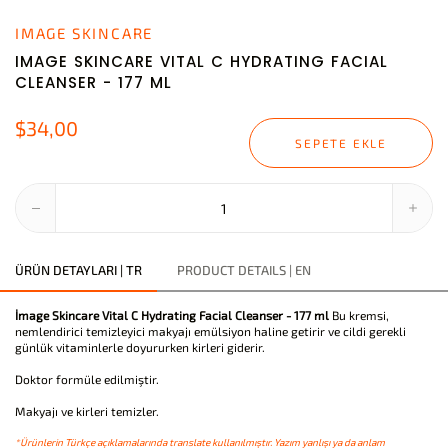
IMAGE SKINCARE
IMAGE SKINCARE VITAL C HYDRATING FACIAL
CLEANSER - 177 ML
$34,00
SEPETE EKLE
ÜRÜN DETAYLARI | TR
PRODUCT DETAILS | EN
İmage Skincare Vital C Hydrating Facial Cleanser - 177 ml
Bu kremsi,
nemlendirici temizleyici makyajı emülsiyon haline getirir ve cildi gerekli
günlük vitaminlerle doyururken kirleri giderir.
Doktor formüle edilmiştir.
Makyajı ve kirleri temizler.
*Ürünlerin Türkçe açıklamalarında translate kullanılmıştır. Yazım yanlışı ya da anlam