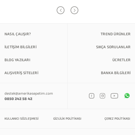
NASIL ÇALIŞIR?
TREND ÜRÜNLER
İLETİŞİM BİLGİLERİ
SIKÇA SORULANLAR
BLOG YAZILARI
ÜCRETLER
ALIŞVERİŞ SİTELERİ
BANKA BILGILERI
destek@amerikasepetim.com
0850 242 58 42
KULLANICI SÖZLEŞMESI
GIZLILIK POLITIKASI
ÇEREZ POLITIKASI