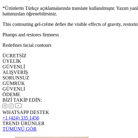
*Ürünlerin Türkçe açıklamalarında translate kullanılmıştır. Yazım yan
hattımızdan öğrenebilirsiniz.
This contouring gel-crème defies the visible effects of gravity, restori
Plumps and restores firmness
Redefines facial contours
ÜCRETSİZ
ÜYELİK
GÜVENLİ
ALIŞVERİŞ
SORUNSUZ
GÜMRÜK
GÜVENLİ
ÖDEME
BİZİ TAKİP EDİN:
WHATSAPP DESTEK
+1 (424) 335 1456
TREND ÜRÜNLER
TÜMÜNÜ GÖR