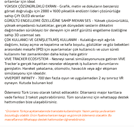
ortamlar için ideal
YÜKSEK ÇÖZÜNÜRLÜKLÜ EKRAN - Grafik, metin ve dokuların benzersiz
görsel doğruluğu için 2880 x 1600 piksellik endüstri lideri çözünürlüğe
sahip Çift OLED ekranlar
GÜRÜLTÜ ENGELLEME ÖZELLİĞİNE SAHİP MEKAN SES - Yüksek çözünürlüklü,
yüksek empedanslı kulaklıklar, gerçek dünyadaki seslerin dikkatini
dağıtmadan sürükleyici bir deneyim için aktif gürültü engelleme özelliğine
sahip 3D uzamsal ses
ÇOK KULLANICI VE GENİŞLETİLMİŞ KULLANIM - Kulaklığın eşit ağırlık
dağılımı, kolay açma ve kapatma ve kafa boyutu, gözlükler ve göz bebekleri
arasındaki mesafe (IPD) için ayarlamalar çok kullanıcılı ve uzun süreli
kullanımı her zamankinden daha kolay hale getirir
VIVE TRACKER ECOSYSTEM - Nesneyi sanal simülasyonunuza getiren VIVE
Tracker'a gerçek hayattan nesneler ekleyerek iş kullanım durumlarını
genişletin. Hareket yakalama, otomotiv, havacılık veya ağır ekipman
simülasyonu için idealdir.
VIVEPORT INFINITY - 700'den fazla oyun ve uygulamadan 2 ay sınırsız VR
oynayın. Kutuda bulunan kod
Ödemeniz Türk Lirası olarak tahsil edilecektir. Dilerseniz major kartlara
vade farksız 3 taksit yaptırabilirsiniz. Tüm sorularınız için whatsapp destek
hattımızdan bize ulaşabilirsiniz.
*Ürünlerin Türkçe açıklamalarında translate kullanılmıştır. Yazım yanlışı ya da anlam
bozukluğu olabilir. Ürün fiyatına haricen kargo ve gümrük ödemeniz olacaktır. Bu
masraflarınızı Whatsapp destek hattımızdan öğrenebilirsiniz.