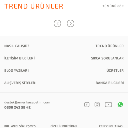
TREND ÜRÜNLER
TÜMÜNÜ GÖR
NASIL ÇALIŞIR?
TREND ÜRÜNLER
İLETİŞİM BİLGİLERİ
SIKÇA SORULANLAR
BLOG YAZILARI
ÜCRETLER
ALIŞVERİŞ SİTELERİ
BANKA BILGILERI
destek@amerikasepetim.com
0850 242 58 42
KULLANICI SÖZLEŞMESI
GIZLILIK POLITIKASI
ÇEREZ POLITIKASI