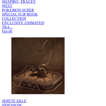
SHAPIRO, TRACEY
WEST
POKEMON SUPER
SPECIAL FLIP BOOK
COLLECTION
EXCLUSIVE ANIMATED
TRA...
$16,00
SEPETE EKLE
SIDESHOW