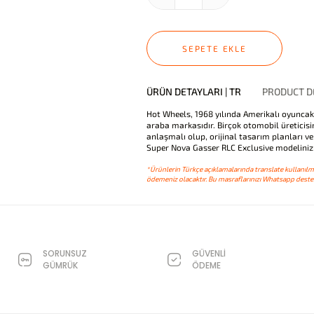
SEPETE EKLE
ÜRÜN DETAYLARI | TR
PRODUCT DE
Hot Wheels, 1968 yılında Amerikalı oyuncak
araba markasıdır. Birçok otomobil üreticisi
anlaşmalı olup, orijinal tasarım planları ve
Super Nova Gasser RLC Exclusive modelinizi
*Ürünlerin Türkçe açıklamalarında translate kullanılmı
ödemeniz olacaktır. Bu masraflarınızı Whatsapp destek
SORUNSUZ
GÜVENLİ
GÜMRÜK
ÖDEME