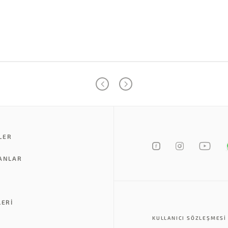
LER
LANLAR
LERI
KULLANICI SÖZLEŞMESI