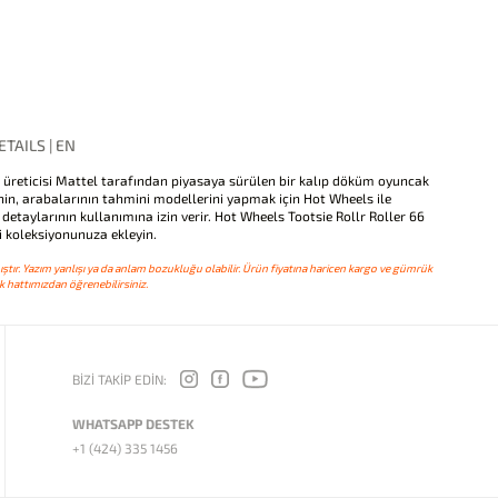
TAILS | EN
 üreticisi Mattel tarafından piyasaya sürülen bir kalıp döküm oyuncak
nin, arabalarının tahmini modellerini yapmak için Hot Wheels ile
 detaylarının kullanımına izin verir. Hot Wheels Tootsie Rollr Roller 66
 koleksiyonunuza ekleyin.
ştır. Yazım yanlışı ya da anlam bozukluğu olabilir. Ürün fiyatına haricen kargo ve gümrük
 hattımızdan öğrenebilirsiniz.
BİZİ TAKİP EDİN:
WHATSAPP DESTEK
+1 (424) 335 1456