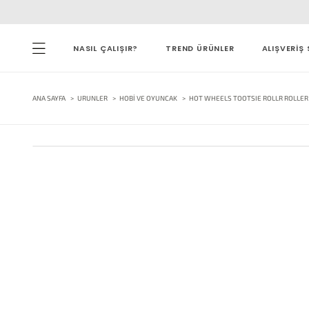
NASIL ÇALIŞIR?
TREND ÜRÜNLER
ALIŞVERİŞ 
ANA SAYFA
URUNLER
HOBI VE OYUNCAK
HOT WHEELS TOOTSIE ROLLR ROLLER 