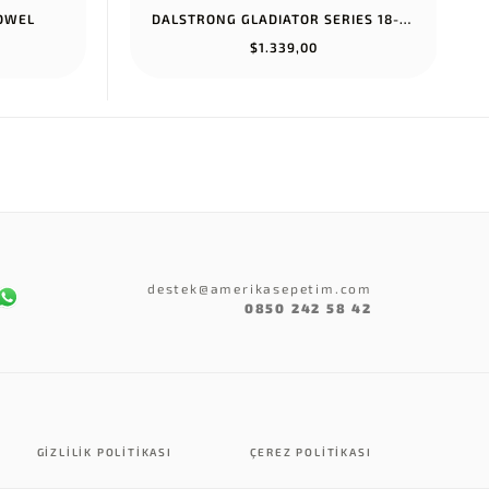
TOWEL
DALSTRONG GLADIATOR SERIES 18-PIECE COLOSSAL KNIFE SET WITH BLOCK...
$1.339,00
destek@amerikasepetim.com
0850 242 58 42
GIZLILIK POLITIKASI
ÇEREZ POLITIKASI