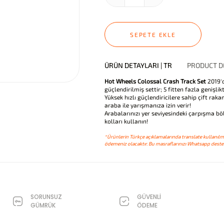
SEPETE EKLE
ÜRÜN DETAYLARI | TR
PRODUCT DE
Hot Wheels Colossal Crash Track Set
2019'd
güçlendirilmiş settir; 5 fitten fazla genişlikt
Yüksek hızlı güçlendiricilere sahip çift ra
araba ile yarışmanıza izin verir!
Arabalarınızı yer seviyesindeki çarpışma 
kolları kullanın!
*Ürünlerin Türkçe açıklamalarında translate kullanılmı
ödemeniz olacaktır. Bu masraflarınızı Whatsapp destek
SORUNSUZ
GÜVENLİ
GÜMRÜK
ÖDEME