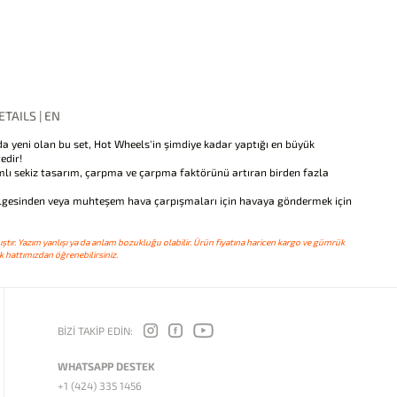
TAILS | EN
a yeni olan bu set, Hot Wheels'in şimdiye kadar yaptığı en büyük
edir!
kamlı sekiz tasarım, çarpma ve çarpma faktörünü artıran birden fazla
bölgesinden veya muhteşem hava çarpışmaları için havaya göndermek için
ştır. Yazım yanlışı ya da anlam bozukluğu olabilir. Ürün fiyatına haricen kargo ve gümrük
 hattımızdan öğrenebilirsiniz.
BİZİ TAKİP EDİN:
WHATSAPP DESTEK
+1 (424) 335 1456