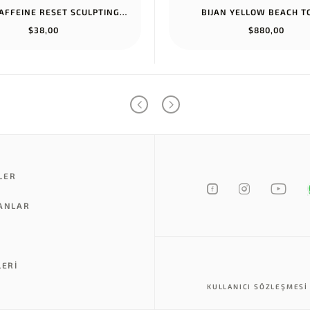
RHODE CAFFEINE RESET SCULPTING CREAM MASK
BIJAN YELLOW BEACH 
$38,00
$880,00
LER
LANLAR
LERI
KULLANICI SÖZLEŞMESI