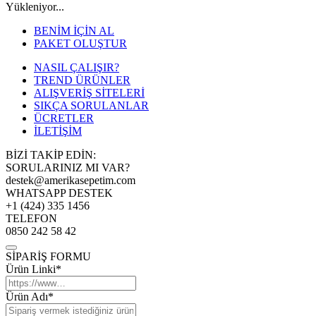
Yükleniyor...
BENİM İÇİN AL
PAKET OLUŞTUR
NASIL ÇALIŞIR?
TREND ÜRÜNLER
ALIŞVERİŞ SİTELERİ
SIKÇA SORULANLAR
ÜCRETLER
İLETİŞİM
BİZİ TAKİP EDİN:
SORULARINIZ MI VAR?
destek@amerikasepetim.com
WHATSAPP DESTEK
+1 (424) 335 1456
TELEFON
0850 242 58 42
SİPARİŞ FORMU
Ürün Linki*
Ürün Adı*