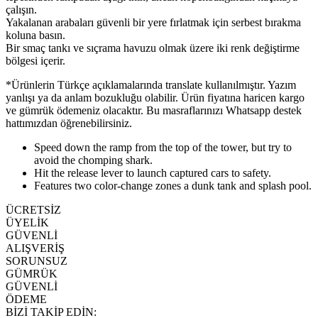
çalışın.
Yakalanan arabaları güvenli bir yere fırlatmak için serbest bırakma
koluna basın.
Bir smaç tankı ve sıçrama havuzu olmak üzere iki renk değiştirme
bölgesi içerir.
*Ürünlerin Türkçe açıklamalarında translate kullanılmıştır. Yazım
yanlışı ya da anlam bozukluğu olabilir. Ürün fiyatına haricen kargo
ve gümrük ödemeniz olacaktır. Bu masraflarınızı Whatsapp destek
hattımızdan öğrenebilirsiniz.
Speed down the ramp from the top of the tower, but try to
avoid the chomping shark.
Hit the release lever to launch captured cars to safety.
Features two color-change zones a dunk tank and splash pool.
ÜCRETSİZ
ÜYELİK
GÜVENLİ
ALIŞVERİŞ
SORUNSUZ
GÜMRÜK
GÜVENLİ
ÖDEME
BİZİ TAKİP EDİN: