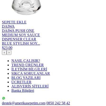
SEPETE EKLE
DAIWA
DAIWA PUSH ONE
MEDIUM SOY SAUCE
DISPENSER CLEAR
BLUE STYLISH SOY...
$23,00
‹
›
NASIL ÇALIŞIR?
TREND ÜRÜNLER
İLETİŞİM BİLGİLERİ
SIKÇA SORULANLAR
BLOG YAZILARI
ÜCRETLER
ALIŞVERİŞ SİTELERİ
Banka Bilgileri
destek@amerikasepetim.com
0850 242 58 42