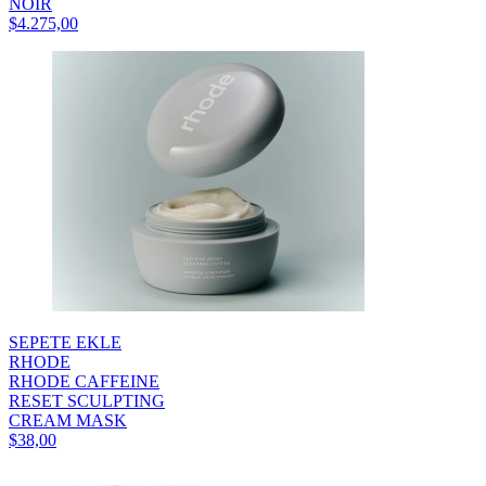
NOIR
$4.275,00
SEPETE EKLE
RHODE
RHODE CAFFEINE
RESET SCULPTING
CREAM MASK
$38,00